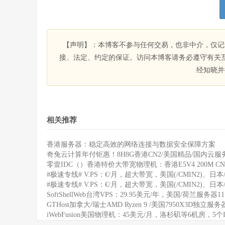
【声明】：本博客不参与任何交易，也非中介，仅记
接、法定、约定的保证。访问本博客请务必遵守有关
经知晓并
相关推荐
香港服务器：稳定高效的网络连接与数据安全保障方案
奇兔云计算年付钜惠！8H8G香港CN2/美国精品/国内云服务
零壹IDC（）香港特价大带宽物理机：香港E5V4 200M CN
#极速专线# V.PS：€/月，超大带宽，美国(/CMIN2)、日本/
#极速专线# V.PS：€/月，超大带宽，美国(/CMIN2)、日本/
SoftShellWeb台湾VPS：29.95美元/年，美国/荷兰服务器
GTHost加拿大/瑞士AMD Ryzen 9 /美国7950X3D独立服
iWebFusion美国物理机：45美元/月，洛杉矶等6机房，5个