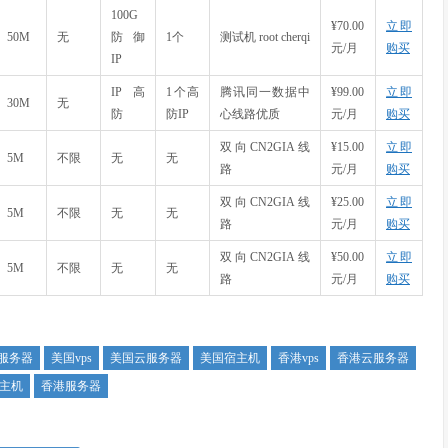
100G
¥70.00
立即
50M
无
防御
1个
测试机 root cherqi
元/月
购买
IP
IP高
1个高
腾讯同一数据中
¥99.00
立即
30M
无
防
防IP
心线路优质
元/月
购买
双向CN2GIA线
¥15.00
立即
5M
不限
无
无
路
元/月
购买
双向CN2GIA线
¥25.00
立即
5M
不限
无
无
路
元/月
购买
双向CN2GIA线
¥50.00
立即
5M
不限
无
无
路
元/月
购买
服务器
美国vps
美国云服务器
美国宿主机
香港vps
香港云服务器
主机
香港服务器