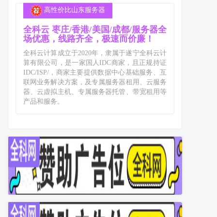
高性价比山东服务器
全科云 枣庄/香港/美国/成都/服务器全
场优惠，线路齐全，极速而价廉！
全科云计算成立于2020年，隶属于遂宁全科云计
算有限公司，是一家国人IDC商家，且正规持证
IDC/ISP/，商家主要提供数据中心基础服务、互
联网业务解决方案，及专属服务器租用、云服务
器、云虚拟主机、专属服务器托管、带宽租用等
产品和服务。