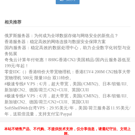
相关推荐
俄罗斯服务器：为何成为全球数据存储与网络安全的新焦点？
香港服务器：稳定高效的网络连接与数据安全保障方案
国内服务器：稳定高效的数据处理中心，助力企业数字化转型与业
务拓展
奇兔云计算年付钜惠！8H8G香港CN2/美国精品/国内云服务器低至
199元/年起！
零壹IDC（）香港特价大带宽物理机：香港E5V4 200M CN2独享大带
宽物理机 500元 限量10台 双11特价。
#极速专线# V.PS：€/月，超大带宽，美国(/CMIN2)、日本/软银/IIJ、
新加坡CN2、德国/荷兰/CN2+CUII、英国CUII
#极速专线# V.PS：€/月，超大带宽，美国(/CMIN2)、日本/软银/IIJ、
新加坡CN2、德国/荷兰/CN2+CUII、英国CUII
SoftShellWeb台湾VPS：29.95美元/年，美国/荷兰服务器11.95美元/
年，送双倍流量，支持支付宝/Paypal
本站不销售产品、不代购、不提供技术支持，仅分享信息，请遵纪守法、文明上
网。