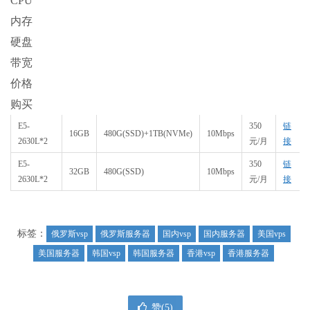
CPU
内存
硬盘
带宽
价格
购买
E5-
350
链
16GB
480G(SSD)+1TB(NVMe)
10Mbps
2630L*2
元/月
接
E5-
350
链
32GB
480G(SSD)
10Mbps
2630L*2
元/月
接
标签：
俄罗斯vsp
俄罗斯服务器
国内vsp
国内服务器
美国vps
美国服务器
韩国vsp
韩国服务器
香港vsp
香港服务器
赞(
5
)