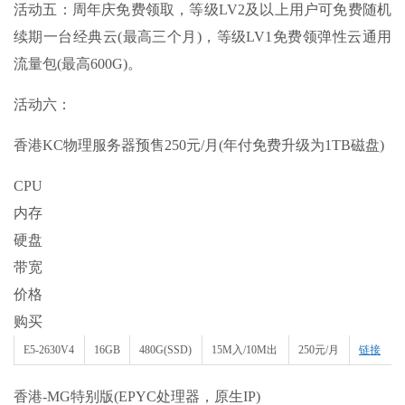
活动五：周年庆免费领取，等级LV2及以上用户可免费随机
续期一台经典云(最高三个月)，等级LV1免费领弹性云通用
流量包(最高600G)。
活动六：
香港KC物理服务器预售250元/月(年付免费升级为1TB磁盘)
CPU
内存
硬盘
带宽
价格
购买
E5-2630V4
16GB
480G(SSD)
15M入/10M出
250元/月
链接
香港-MG特别版(EPYC处理器，原生IP)