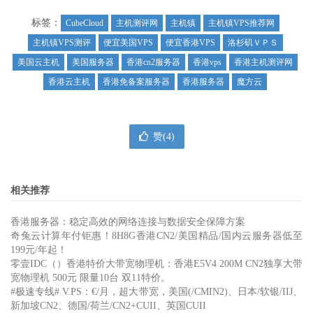
标签：
CubeCloud
主机测评网
主机镇
主机镇VPS推荐网
主机镇VPS测评
便宜美国VPS
便宜香港VPS
洛杉矶ＶＰＳ
美国云主机
美国服务器
香港cn2服务器
香港vps
香港主机测评网
香港云主机
香港免备案服务器
香港服务器
魔方云
赞(
4
)
相关推荐
香港服务器：稳定高效的网络连接与数据安全保障方案
奇兔云计算年付钜惠！8H8G香港CN2/美国精品/国内云服务器低至
199元/年起！
零壹IDC（）香港特价大带宽物理机：香港E5V4 200M CN2独享大带
宽物理机 500元 限量10台 双11特价。
#极速专线# V.PS：€/月，超大带宽，美国(/CMIN2)、日本/软银/IIJ、
新加坡CN2、德国/荷兰/CN2+CUII、英国CUII