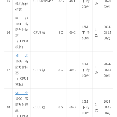
15
CPU2650V4*2
32G
480G
下行
08-26
理机年付
次
200M
22点
特惠
中部
100G高
15M
2024-
防年付特
1
16
CPU8 核
8 G
60 G
下行
08-15
惠
次
100M
00点
（CPU8
核版）
湖北
100G高
10M
2024-
防月付特
1
17
CPU4 核
8 G
40 G
下行
08-15
惠
次
100M
00点
（CPU4
核版）
湖北
100G高
15M
2024-
防月付特
1
18
CPU8 核
8 G
60 G
下行
08-15
惠
次
100M
00点
（CPU8