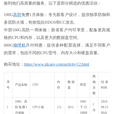
验到他们高质量的服务。以下是部分精选的优惠活动：
100G
高防
免费1月体验：专为新客户设计，提供独享防御和
多层防火墙，有效抵抗DDOS和CC攻击。
中部100G高防一周体验：新老客户均可享受，配备更高规
格的CPU和内存，以及更大的数据盘空间。
600G
物理机
月付特惠：提供多种配置选择，满足不同客户
的需求，包括不同的CPU型号、内存大小和硬盘容量。
购买地址：
https://www.idcaqy.com/activity/12.html
限
序
内
数据
购
结束
产品名称
CPU
带宽
号
存
盘
次
时间
数
100G高
10M
2024-
1
1
防免费1
CPU2 核
2 G
20 G
下行
08-15
次
月体验
100M
00点