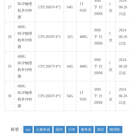
50M
2024-
BGP物理
1T
1
27
CPU2683V4*2
64G
下行
08-26
机月付特
SSD
次
200M
22点
惠
600G
30M
2024-
BGP物理
1
28
CPU2650V4*2
32G
480G
下行
08-26
机年付特
次
200M
22点
惠
600G
50M
2024-
BGP物理
1
29
CPU2667V4*2
64G
480G
下行
08-26
机年付特
次
200M
22点
惠
600G
50M
2024-
BGP物理
1T
1
30
CPU2683V4*2
64G
下行
08-26
机年付特
SSD
次
200M
22点
惠
标签：
vps
云服务器
国内
日本
服务器
湖北
物理机