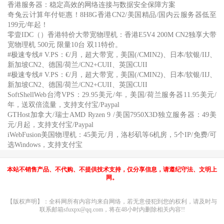
香港服务器：稳定高效的网络连接与数据安全保障方案
奇兔云计算年付钜惠！8H8G香港CN2/美国精品/国内云服务器低至
199元/年起！
零壹IDC（）香港特价大带宽物理机：香港E5V4 200M CN2独享大带
宽物理机 500元 限量10台 双11特价。
#极速专线# V.PS：€/月，超大带宽，美国(/CMIN2)、日本/软银/IIJ、
新加坡CN2、德国/荷兰/CN2+CUII、英国CUII
#极速专线# V.PS：€/月，超大带宽，美国(/CMIN2)、日本/软银/IIJ、
新加坡CN2、德国/荷兰/CN2+CUII、英国CUII
SoftShellWeb台湾VPS：29.95美元/年，美国/荷兰服务器11.95美元/
年，送双倍流量，支持支付宝/Paypal
GTHost加拿大/瑞士AMD Ryzen 9 /美国7950X3D独立服务器：49美
元/月起，支持支付宝/Paypal
iWebFusion美国物理机：45美元/月，洛杉矶等6机房，5个IP/免费/可
选Windows，支持支付宝
本站不销售产品、不代购、不提供技术支持，仅分享信息，请遵纪守法、文明上
网。
【版权声明】：全科网所有内容均来自网络，若无意侵犯到您的权利，请及时与
联系邮箱sfuxpx@qq.com，将在48小时内删除相关内容!!