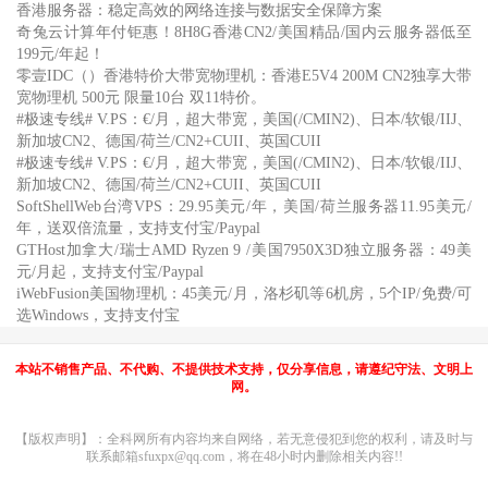
香港服务器：稳定高效的网络连接与数据安全保障方案
奇兔云计算年付钜惠！8H8G香港CN2/美国精品/国内云服务器低至
199元/年起！
零壹IDC（）香港特价大带宽物理机：香港E5V4 200M CN2独享大带
宽物理机 500元 限量10台 双11特价。
#极速专线# V.PS：€/月，超大带宽，美国(/CMIN2)、日本/软银/IIJ、
新加坡CN2、德国/荷兰/CN2+CUII、英国CUII
#极速专线# V.PS：€/月，超大带宽，美国(/CMIN2)、日本/软银/IIJ、
新加坡CN2、德国/荷兰/CN2+CUII、英国CUII
SoftShellWeb台湾VPS：29.95美元/年，美国/荷兰服务器11.95美元/
年，送双倍流量，支持支付宝/Paypal
GTHost加拿大/瑞士AMD Ryzen 9 /美国7950X3D独立服务器：49美
元/月起，支持支付宝/Paypal
iWebFusion美国物理机：45美元/月，洛杉矶等6机房，5个IP/免费/可
选Windows，支持支付宝
本站不销售产品、不代购、不提供技术支持，仅分享信息，请遵纪守法、文明上
网。
【版权声明】：全科网所有内容均来自网络，若无意侵犯到您的权利，请及时与
联系邮箱sfuxpx@qq.com，将在48小时内删除相关内容!!