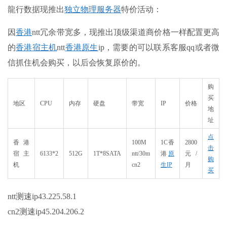
龍行数据现推出
独立物理服务器
特价活动：
因
香港
ntt冗余带宽多，现推出顶级渠道商价格一样配置更高
的
香港
宿主机
ntt
香港
原生
ip，需要的可以联系客服qq或者微
信抓住机会购买，以后会恢复原价的。
购
买
地区
CPU
内存
硬盘
带宽
IP
价格
地
址
点
香港
100M
1C香
2800
击
宿主
6133*2
512G
1T*8SATA
ntt/30m
港
原
元/
购
机
cn2
生IP
月
买
ntt测速ip43.225.58.1
cn2测速ip45.204.206.2