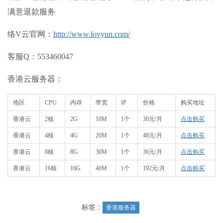
满意退款服务
络V云官网：
http://www.lovyun.com/
客服Q：553460047
香港云服务器：
地区
CPU
内存
带宽
IP
价格
购买地址
香港云
2核
2G
10M
1个
30元/月
点击购买
香港云
4核
4G
20M
1个
48元/月
点击购买
香港云
8核
8G
30M
1个
36元/月
点击购买
香港云
16核
16G
40M
1个
192元/月
点击购买
标签：
香港服务器