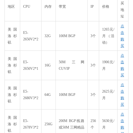
买
地区
CPU
内存
带宽
IP
价格
地
址
点
美国
1265元/
E5-
击
洛杉
32G
100M BGP
3个
月（活
2650V2*2
购
矶
动）
买
点
美国
E5-
50M 三网
1906元/
击
洛杉
16G
3个
2650V2*1
CUVIP
月
购
矶
买
点
美国
E5-
2625元/
击
洛杉
64G
100M BGP
3个
2680V3*2
月
购
矶
买
点
美国
E5-
200M BGP线路
256
5630元/
击
洛杉
256G
2678V3*2
或50M 三网精品
个
月
购
矶