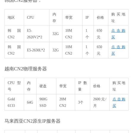
韩国CN2服务器：
内
购买地
地区
CPU
带宽
IP
价格
存
址
韩国
E5-
10M
1
650
点击购
32G
CN2
2620V2*2
CN2
个
元
买
韩国
10M
1
650
点击购
E5-2630L*2
32G
CN2
CN2
个
元
买
越南CN2物理服务器
CPU型
内
IP数
购买地
硬盘
带宽
价格
号
存
量
址
Gold
960G
20M
2600元/
点击购
64G
3个
6133
SSD
CN2
月
买
马来西亚CN2原生IP服务器