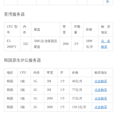
买
荃湾服务器
CPU型
内
带
IP数
购买
硬盘
价格
号
存
宽
量
地址
E5-
500G企业级固态
1899
点击
32G
20M
3个
2660*2
硬盘
元/月
购买
韩国原生IP云服务器
地区
CPU
内存
带宽
IP
价格
购买地址
韩国
1核
1G
3M
1个
49元/月
点击购买
韩国
2核
2G
3M
1个
77元/月
点击购买
韩国
1核
1G
20M
1个
57元/月
点击购买
韩国
2核
2G
30M
1个
139.5元/月
点击购买