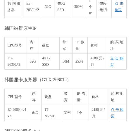
1
韩国服
E5-
400G
4999
点击
32G
500M
个
务器
2630L*2
SSD
元/月
购买
IP
韩国站群原生IP
内
带
IP数
购买地
CPU型号
硬盘
价格
存
宽
量
址
E5-
400G
4500元/
点击购
32G
30M
253个
2630L*2
SSD
月
买
韩国显卡服务器（GTX 2080TI）
内
带
IP数
购买地
CPU型号
硬盘
价格
存
宽
量
址
E5-2680 v4
1T
2180元/
点击购
64G
30M
1个
x2
NVME
月
买