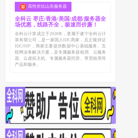
高性价比山东服务器
全科云 枣庄/香港/美国/成都/服务器全
场优惠，线路齐全，极速而价廉！
全科云计算成立于2020年，隶属于遂宁全科云计
算有限公司，是一家国人IDC商家，且正规持证
IDC/ISP/，商家主要提供数据中心基础服务、互
联网业务解决方案，及专属服务器租用、云服务
器、云虚拟主机、专属服务器托管、带宽租用等
产品和服务。