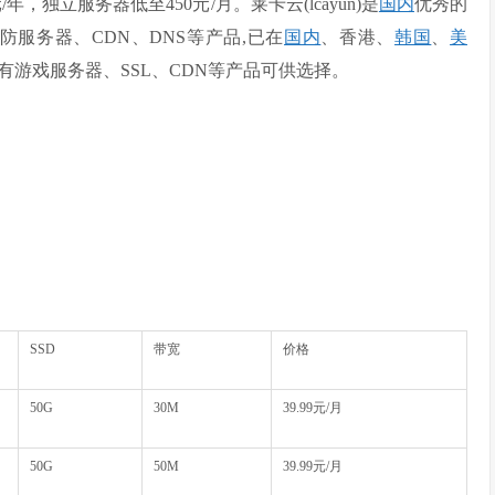
/
年
，独立服务器低至450元/月。
莱卡云(lcayun)是
国内
优秀的
防服务器、CDN、DNS等产品,已在
国内
、香港、
韩国
、
美
有游戏服务器、SSL、CDN等产品可供选择。
SSD
带宽
价格
50G
30M
39.99元/月
50G
50M
39.99元/月