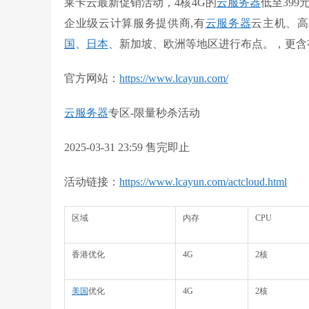
莱卡云最新
促销活动，
4核4G的
云服务器
低至
399
元
企业级云计算服务提供商,有
云服务器
云主机、高
国
、
日本
、新加坡、欧洲等地区进行布点。
，更含
官方网站
：
https://www.lcayun.com/
云服务器
专区-
限量秒杀活动
2025-03-31 23:59 售完即止
活动链接：
https://www.lcayun.com/actcloud.html
区域
内存
CPU
香港优化
4G
2核
美国
优化
4G
2核