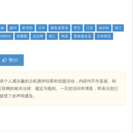
成都
扬州
新泽西
日本
服务器香港
枣庄
江苏
洛杉矶
浙江
蒙特利尔
西雅图
达拉斯
镇江
韩国
香港服务器
马来西亚
赞(
0
)
录个人感兴趣的主机测评结果和优惠活动，内容均不作直接、间
互联网的相关法律、规定与规则。一旦您访问本博客，即表示您已
接受了此声明通告。