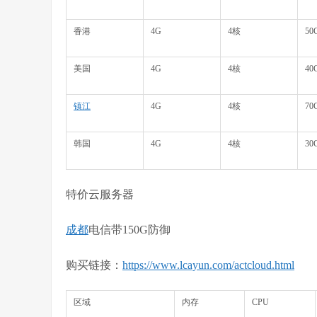
香港
4G
4核
50
美国
4G
4核
40
镇江
4G
4核
70
韩国
4G
4核
30
特价云服务器
成都
电信带150G防御
购买链接：
https://www.lcayun.com/actcloud.html
区域
内存
CPU