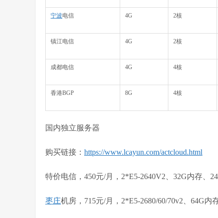
宁波
电信
4G
2核
镇江电信
4G
2核
成都电信
4G
4核
香港BGP
8G
4核
国内独立服务器
购买链接：
https://www.lcayun.com/actcloud.html
特价电信，450元/月，2*E5-2640V2、32G内存、2
枣庄
机房，715元/月，2*E5-2680/60/70v2、64G