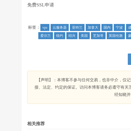
免费SSL申请
标签：
vps
云服务器
亚特兰
加拿大
国内
宁波
爱尔兰
纽约
绍兴
美国
芝加哥
英国伦敦
【声明】：本博客不参与任何交易，也非中介，仅记
接、法定、约定的保证。访问本博客请务必遵守有关
经知晓并
相关推荐