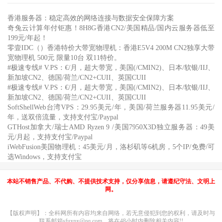
香港服务器：稳定高效的网络连接与数据安全保障方案
奇兔云计算年付钜惠！8H8G香港CN2/美国精品/国内云服务器低至
199元/年起！
零壹IDC（）香港特价大带宽物理机：香港E5V4 200M CN2独享大带
宽物理机 500元 限量10台 双11特价。
#极速专线# V.PS：€/月，超大带宽，美国(/CMIN2)、日本/软银/IIJ、
新加坡CN2、德国/荷兰/CN2+CUII、英国CUII
#极速专线# V.PS：€/月，超大带宽，美国(/CMIN2)、日本/软银/IIJ、
新加坡CN2、德国/荷兰/CN2+CUII、英国CUII
SoftShellWeb台湾VPS：29.95美元/年，美国/荷兰服务器11.95美元/
年，送双倍流量，支持支付宝/Paypal
GTHost加拿大/瑞士AMD Ryzen 9 /美国7950X3D独立服务器：49美
元/月起，支持支付宝/Paypal
iWebFusion美国物理机：45美元/月，洛杉矶等6机房，5个IP/免费/可
选Windows，支持支付宝
本站不销售产品、不代购、不提供技术支持，仅分享信息，请遵纪守法、文明上
网。
【版权声明】：全科网所有内容均来自网络，若无意侵犯到您的权利，请及时与
联系邮箱sfuxpx@qq.com，将在48小时内删除相关内容!!