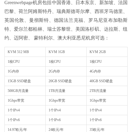
Greenwebpage机房包括中国香港、日本东京、新加坡、法国
巴黎、荷兰阿姆斯特丹、瑞典斯德哥尔摩、西班牙马德里、
英国伦敦、曼彻斯特、德国法兰克福、罗马尼亚布加勒斯
特、爱尔兰都柏林、瑞士苏黎世、美国洛杉矶、达拉斯、纽
约、迈阿密、 蒙特利尔、澳大利亚悉尼机房可选：
KVM 512 MB
KVM 1GB
KVM 2GB
1核CPU
1核CPU
1核CPU
1G内存
2G内存
4G内存
15GB SSD硬盘
20GB SSD硬盘
40GB SSD硬盘
500GB月流量
1TB月流量
2TB月流量
1Gbps带宽
1Gbps带宽
1Gbps带宽
1个IPv4
1个IPv4
1个IPv4
1个IPv6
1个IPv6
1个IPv6
14.97欧元/年
24欧元/年
35欧元/年