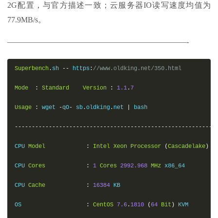
2G配置，与官方描述一致；云服务器IO读写速度均值为
77.9MB/s。
———————————————————————-
Superbench
.
sh 
--
 https
:
//www.oldking.net/350.html
Mode
:
Standard
Version
:
1.1
.
7
Usage
:
 wget 
-
qO
-
 sb
.
oldking
.
net 
|
 bash

-----------------------------------------------------------
CPU 
Model
:
Intel
Xeon
Processor
(
Cascadelake
)
CPU 
Cores
:
1
Cores
2992.968
MHz
 x86_64

CPU 
Cache
:
16384
 KB

OS                   
:
CentOS
7.6
.
1810
(
64
Bit
)
 KVM
