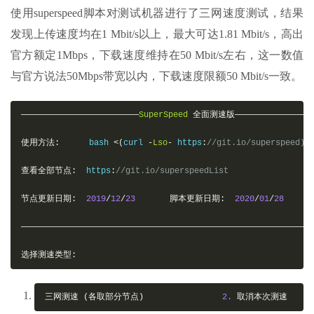
使用superspeed脚本对测试机器进行了三网速度测试，结果
发现上传速度均在1 Mbit/s以上，最大可达1.81 Mbit/s，高出
官方额定1Mbps，下载速度维持在50 Mbit/s左右，这一数值
与官方说法50Mbps带宽以内，下载速度限额50 Mbit/s一致。
————————————————————————
SuperSpeed
全面测速版—————————————————
使用方法:
      bash 
<(
curl 
-
Lso
-
 https
:
//git.io/superspeed)
查看全部节点:
  https
:
//git.io/superspeedList
节点更新日期:
2019
/
12
/
23
脚本更新日期:
2020
/
01
/
28
———————————————————————————————————————————————————————————
选择测速类型:
三网测速
(各取部分节点)
2.
取消本次测速