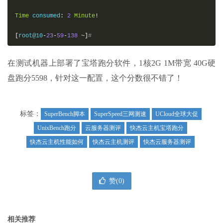
Time
 consumed
:
2
Minute
!
[
root@10
-
23
-
59
-
138
~]
#
在测试机器上部署了宝塔跑分软件，1核2G 1M带宽 40G硬
盘跑分5598，针对这一配置，这个分数很不错了！
标签：
SuperBench脚本
SuperSpeed三网测速
UCloud全球大促
UnixBench跑分
云服务器测评
快杰云主机宝塔跑分
快杰云主机性能如何
快杰云主机测评
快杰云服务器测评
赞(
0
)
相关推荐