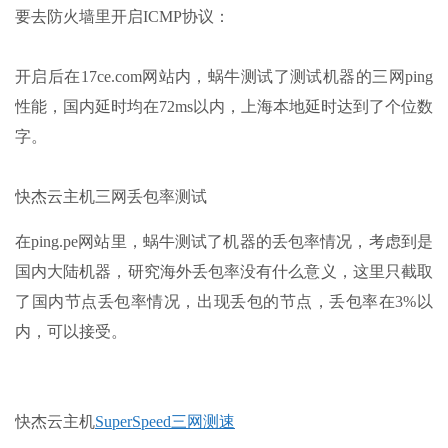
-----------------------------------------------------------
要去防火墙里开启ICMP协议：
I
/
O 
Speed
(
1.0GB
)
:
77.6
 MB
/
s

开启后在17ce.com网站内，蜗牛测试了测试机器的三网ping
I
/
O 
Speed
(
1.0GB
)
:
78.1
 MB
/
s

性能，国内延时均在72ms以内，上海本地延时达到了个位数
I
/
O 
Speed
(
1.0GB
)
:
78.1
 MB
/
s

字。
Average
 I
/
O 
Speed
:
77.9
 MB
/
s
快杰云主机三网丢包率测试
在ping.pe网站里，蜗牛测试了机器的丢包率情况，考虑到是
国内大陆机器，研究海外丢包率没有什么意义，这里只截取
了国内节点丢包率情况，出现丢包的节点，丢包率在3%以
内，可以接受。
快杰云主机
SuperSpeed三网测速