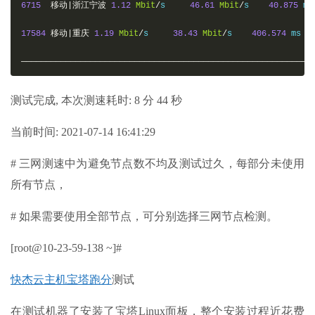
6715
移动|浙江宁波
1.12
Mbit
/
s     
46.61
Mbit
/
s    
40.875
 ms

17584
移动|重庆
1.19
Mbit
/
s     
38.43
Mbit
/
s    
406.574
 ms

———————————————————————————————————————————————————————————
测试完成, 本次测速耗时: 8 分 44 秒
当前时间: 2021-07-14 16:41:29
# 三网测速中为避免节点数不均及测试过久，每部分未使用
所有节点，
# 如果需要使用全部节点，可分别选择三网节点检测。
[root@10-23-59-138 ~]#
快杰云主机宝塔跑分
测试
在测试机器了安装了宝塔Linux面板，整个安装过程近花费