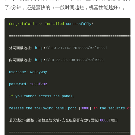
了2分钟，还是蛮快的（一般时间越短，机器性能越好）。
Congratulations
!
Installed
 successfully
!
===========================================================
外网面板地址:
 http
:
//113.31.147.70:8888/e7f1558d
内网面板地址:
 http
:
//10.23.59.138:8888/e7f1558d
username
:
 wo0sywsy

password
:
3890f792
If
 you cannot access the panel
,
release the following panel port 
[
8888
]
in
 the security 
gro
若无法访问面板，请检查防火墙/安全组是否有放行面板[
8888
]端口
===========================================================