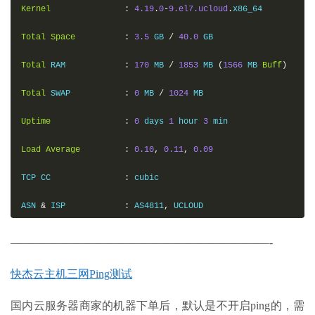
Kernel
:
4.19
.
0
-
9.el7.ucloud
.
x86_64

Total
Space
:
3.5
 GB 
/
40.0
 GB

Total
 RAM            
:
170
 MB 
/
1853
 MB 
(
1566
 MB 
Buff
)
Total
 SWAP           
:
0
 MB 
/
1024
 MB

Uptime
:
0
 days 
1
 hour 
3
 min

Load
Average
:
0.10
,
0.11
,
0.09
TCP CC               
:
 cubic

ASN 
&
 ISP            
:
 AS4811
,
 UCLOUD

Organization
:
Shanghai
UCloud
Information
Technolo
———————————————————————-
Location
:
Beijing
,
China
/
 CN

快杰云主机三网Ping测试
Region
:
Beijing
国内云服务器商家的机器下单后，默认是不开启ping的，需