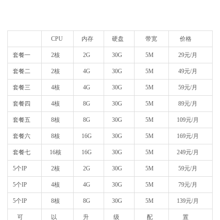
CPU
内存
硬盘
带宽
价格
套餐一
2核
2G
30G
5M
29元/月
套餐二
2核
4G
30G
5M
49元/月
套餐三
4核
4G
30G
5M
59元/月
套餐四
4核
8G
30G
5M
89元/月
套餐五
8核
8G
30G
5M
109元/月
套餐六
8核
16G
30G
5M
169元/月
套餐七
16核
16G
30G
5M
249元/月
5个IP
2核
2G
30G
5M
59元/月
5个IP
4核
4G
30G
5M
79元/月
5个IP
8核
8G
30G
5M
139元/月
可
以
升
级
配
置