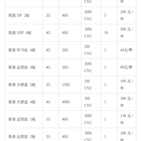
CN2
年
20M
299元/
美国 5IP 2核
2G
40G
5
CN2
年
30M
599元/
美国 10IP 4核
4G
60G
10
CN2
年
2M
香港 学习款 4核
4G
20G
1
44元/季
CN2
30M
香港 运营款 4核
4G
20G
1
99元/季
CN2
2M
199元/
香港 大硬盘 2核
2G
150G
1
CN2
年
5M
399元/
香港 大硬盘 4核
4G
400G
1
CN2
年
30M
138元/
香港 运营款 1核
1G
40G
1
CN2
年
30M
188元/
香港 运营款 2核
2G
40G
1
CN2
年