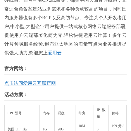
外线路、自营香港CN2线路等，都是中国大陆直连线路，非
常适合免备案建站业务需求和各种负载较高的项目，同时国
内服务器也有多个BGP以及高防节点。专注为个人开发者用
户,中小型,大型企业用户提供一站式核心网络云端服务部署,
促使用户云端部署化简为零,轻松快捷运用云计算！多年云
计算领域服务经验,遍布亚太地区的海量节点为业务推进提
供强大助力,欢迎您上
爱用云
官方网站：
点击访问爱用云互联官网
活动方案：
IP数
CPU型号
内存
硬盘
带宽
价格
量
10M
199元/
美国 3IP 1核
1G
20G
3