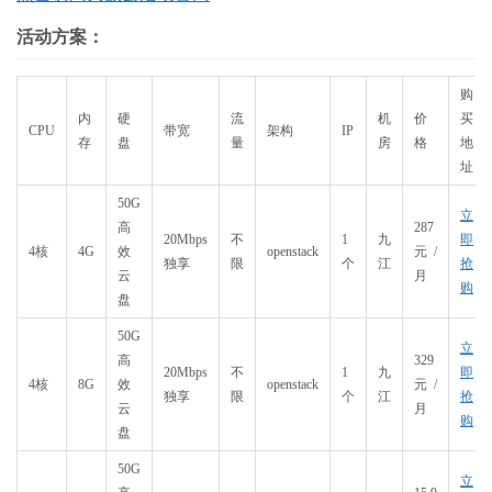
活动方案：
购
内
硬
流
机
价
买
CPU
带宽
架构
IP
存
盘
量
房
格
地
址
50G
立
高
287
20Mbps
不
1
九
即
4核
4G
效
openstack
元/
独享
限
个
江
抢
云
月
购
盘
50G
立
高
329
20Mbps
不
1
九
即
4核
8G
效
openstack
元/
独享
限
个
江
抢
云
月
购
盘
50G
立