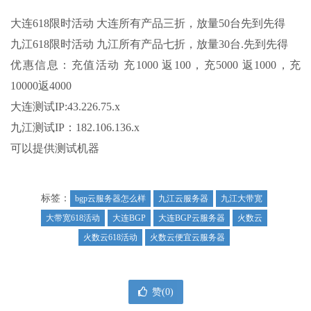
大连618限时活动 大连所有产品三折，放量50台先到先得
九江618限时活动 九江所有产品七折，放量30台.先到先得
优惠信息：充值活动 充1000 返100，充5000 返1000，充
10000返4000
大连测试IP:43.226.75.x
九江测试IP：182.106.136.x
可以提供测试机器
标签：
bgp云服务器怎么样
九江云服务器
九江大带宽
大带宽618活动
大连BGP
大连BGP云服务器
火数云
火数云618活动
火数云便宜云服务器
赞(
0
)