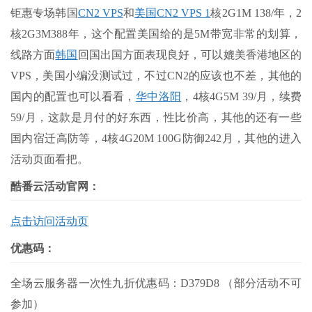
钜惠专场韩国
CN2 VPS
和
美国CN2 VPS 1
核2G1M 138/年，2
核2G3M388年，这个配置美国给的是5M带宽非常的划算，
线路方面
韩国
回国出国方面表现良好，可以媲美香港地区的
VPS，美国小编没测试过，不过CN2的应该也不差，其他的
国内的配置也可以看看，
华中洛阳
，4核4G5M 39/月，续费
59/月，这款是月付的好东西，性比价高，其他的还有一些
国内宿迁高防等，4核4G20M 100G防御242月，其他的进入
活动页面看把。
酷番云活动官网：
点击访问活动页
优惠码：
全场云服务器一次性九折优惠码：D379D8 （部分活动不可
参加）