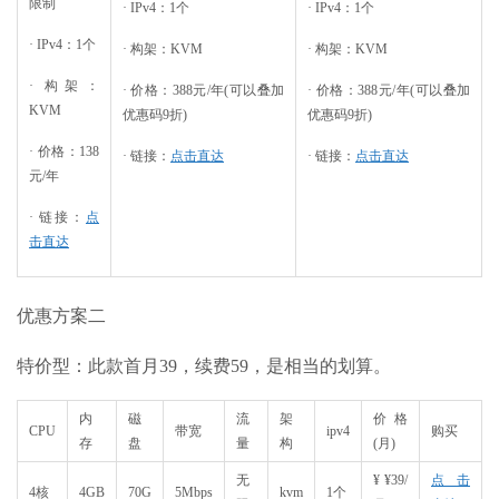
限制
· IPv4：1个
· IPv4：1个
· IPv4：1个
· 构架：KVM
· 构架：KVM
· 构架：
· 价格：388元/年(可以叠加
· 价格：388元/年(可以叠加
KVM
优惠码9折)
优惠码9折)
· 价格：138
· 链接：
点击直达
· 链接：
点击直达
元/年
· 链接：
点
击直达
优惠方案二
特价型：此款首月39，续费59，是相当的划算。
内
磁
流
架
价格
CPU
带宽
ipv4
购买
存
盘
量
构
(月)
无
¥ ¥39/
点击
4核
4GB
70G
5Mbps
kvm
1个