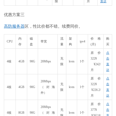
限
月
直达
优惠方案三
高防服务器
区，性比价都不错。续费同价。
内
磁
流
架
价格
购
CPU
带宽
ipv4
存
盘
量
构
(月)
买
原价
点
无
322¥
击
4核
4GB
90G
20Mbps
kvm
1个
限
¥242/
直
月
达
原价
点
20Mbps
无
322¥
击
4核
4GB
90G
（封海
kvm
1个
限
¥226.2/
直
外）
月
达
原价
点
20Mbps
无
377¥
击
4核
8GB
90G
（封海
kvm
1个
限
¥262.8/
直