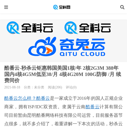
酷番云-秒杀云钜惠韩国美国1核/年 2核2G3M 388年
国内4核4G5M低至38/月 4核4G20M 100G防御 /月 续
费同价
2021-08-18
分类：未分类
阅读(206)
评论(0)
酷番云怎么样？酷番云
是一家成立于2016年的国人正规企业
商家，拥有ISP/IDC双资质。隶属于云南
酷番云
计算有限公
司目前暂由昆明酷番网络科技有限公司运营，目前服务器节
点很多，就不多介绍了，着重讲解一下本次的活动，秒杀云