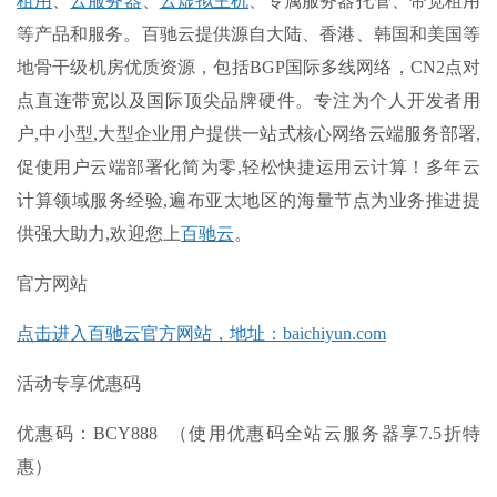
租用
、
云服务器
、
云虚拟主机
、专属服务器托管、带宽租用
等产品和服务。百驰云提供源自大陆、香港、韩国和美国等
地骨干级机房优质资源，包括BGP国际多线网络，CN2点对
点直连带宽以及国际顶尖品牌硬件。专注为个人开发者用
户,中小型,大型企业用户提供一站式核心网络云端服务部署,
促使用户云端部署化简为零,轻松快捷运用云计算！多年云
计算领域服务经验,遍布亚太地区的海量节点为业务推进提
供强大助力,欢迎您上
百驰云
。
官方网站
点击进入百驰云官方网站，地址：baichiyun.com
活动专享优惠码
优惠码：BCY888 （使用优惠码全站云服务器享7.5折特
惠）