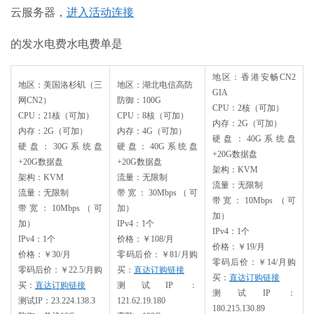
云服务器，
进入活动连接
的发水电费水电费单是
地区：香港安畅CN2
地区：美国洛杉矶（三
地区：湖北电信高防
GIA
网CN2）
防御：100G
CPU：2核（可加）
CPU：21核（可加）
CPU：8核（可加）
内存：2G（可加）
内存：2G（可加）
内存：4G（可加）
硬盘：40G系统盘
硬盘：30G系统盘
硬盘：40G系统盘
+20G数据盘
+20G数据盘
+20G数据盘
架构：KVM
架构：KVM
流量：无限制
流量：无限制
流量：无限制
带宽：30Mbps（可
带宽：10Mbps （可
带宽：10Mbps（可
加）
加）
加）
IPv4：1个
IPv4：1个
IPv4：1个
价格：￥108/月
价格：￥19/月
价格：￥30/月
零码后价：￥81/月购
零码后价：￥14/月购
零码后价：￥22.5/月购
买：
直达订购链接
买：
直达订购链接
买：
直达订购链接
测试IP：
测试IP：
测试IP：23.224.138.3
121.62.19.180
180.215.130.89