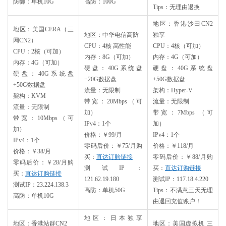
防御：单机10G
高防：100G
Tips：无理由退换
地区：香港沙田CN2
地区：美国CERA（三
地区：中华电信高防
独享
网CN2）
CPU：4核 高性能
CPU：4核（可加）
CPU：2核（可加）
内存：8G（可加）
内存：4G（可加）
内存：4G（可加）
硬盘：40G系统盘
硬盘：40G系统盘
硬盘：40G系统盘
+20G数据盘
+50G数据盘
+50G数据盘
流量：无限制
架构：Hyper-V
架构：KVM
带宽：20Mbps（可
流量：无限制
流量：无限制
加）
带宽：7Mbps （可
带宽：10Mbps（可
IPv4：1个
加）
加）
价格：￥99/月
IPv4：1个
IPv4：1个
零码后价：￥75/月购
价格：￥118/月
价格：￥38/月
买：
直达订购链接
零码后价：￥88/月购
零码后价：￥28/月购
测试IP：
买：
直达订购链接
买：
直达订购链接
121.62.19.180
测试IP：117.18.4.220
测试IP：23.224.138.3
高防：单机50G
Tips：不满意三天无理
高防：单机10G
由退回充值账户！
地区：日本独享
地区：香港站群CN2
地区：美国虚拟机 三