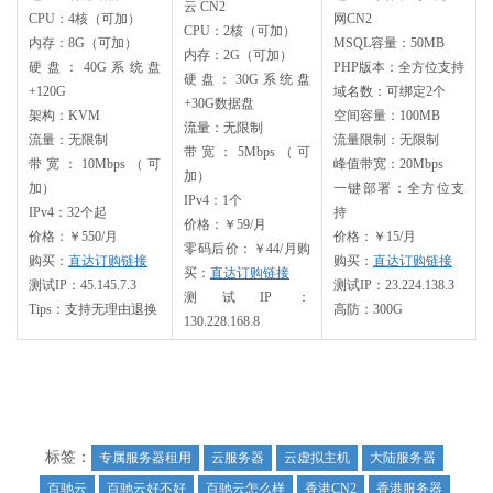
云 CN2
CPU：4核（可加）
网CN2
CPU：2核（可加）
内存：8G（可加）
MSQL容量：50MB
内存：2G（可加）
硬盘：40G系统盘
PHP版本：全方位支持
硬盘：30G系统盘
+120G
域名数：可绑定2个
+30G数据盘
架构：KVM
空间容量：100MB
流量：无限制
流量：无限制
流量限制：无限制
带宽：5Mbps（可
带宽：10Mbps（可
峰值带宽：20Mbps
加）
加）
一键部署：全方位支
IPv4：1个
IPv4：32个起
持
价格：￥59/月
价格：￥550/月
价格：￥15/月
零码后价：￥44/月购
购买：
直达订购链接
购买：
直达订购链接
买：
直达订购链接
测试IP：45.145.7.3
测试IP：23.224.138.3
测试IP：
Tips：支持无理由退换
高防：300G
130.228.168.8
标签：
专属服务器租用
云服务器
云虚拟主机
大陆服务器
百驰云
百驰云好不好
百驰云怎么样
香港CN2
香港服务器