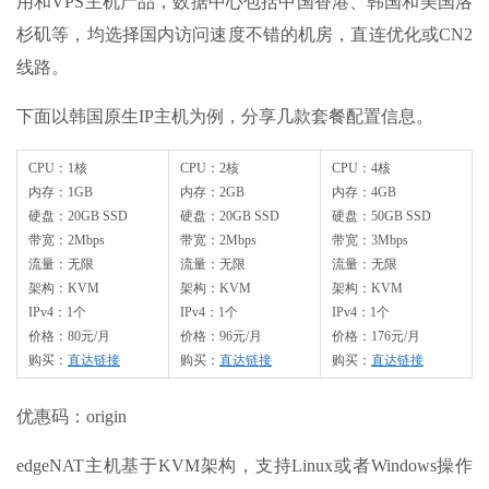
用和VPS主机产品，数据中心包括中国香港、韩国和美国洛
杉矶等，均选择国内访问速度不错的机房，直连优化或CN2
线路。
下面以韩国原生IP主机为例，分享几款套餐配置信息。
CPU：1核
CPU：2核
CPU：4核
内存：1GB
内存：2GB
内存：4GB
硬盘：20GB SSD
硬盘：20GB SSD
硬盘：50GB SSD
带宽：2Mbps
带宽：2Mbps
带宽：3Mbps
流量：无限
流量：无限
流量：无限
架构：KVM
架构：KVM
架构：KVM
IPv4：1个
IPv4：1个
IPv4：1个
价格：80元/月
价格：96元/月
价格：176元/月
购买：
直达链接
购买：
直达链接
购买：
直达链接
优惠码：origin
edgeNAT主机基于KVM架构，支持Linux或者Windows操作