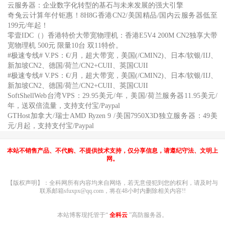
云服务器：企业数字化转型的基石与未来发展的强大引擎
奇兔云计算年付钜惠！8H8G香港CN2/美国精品/国内云服务器低至
199元/年起！
零壹IDC（）香港特价大带宽物理机：香港E5V4 200M CN2独享大带
宽物理机 500元 限量10台 双11特价。
#极速专线# V.PS：€/月，超大带宽，美国(/CMIN2)、日本/软银/IIJ、
新加坡CN2、德国/荷兰/CN2+CUII、英国CUII
#极速专线# V.PS：€/月，超大带宽，美国(/CMIN2)、日本/软银/IIJ、
新加坡CN2、德国/荷兰/CN2+CUII、英国CUII
SoftShellWeb台湾VPS：29.95美元/年，美国/荷兰服务器11.95美元/
年，送双倍流量，支持支付宝/Paypal
GTHost加拿大/瑞士AMD Ryzen 9 /美国7950X3D独立服务器：49美
元/月起，支持支付宝/Paypal
本站不销售产品、不代购、不提供技术支持，仅分享信息，请遵纪守法、文明上
网。
【版权声明】：全科网所有内容均来自网络，若无意侵犯到您的权利，请及时与
联系邮箱sfuxpx@qq.com，将在48小时内删除相关内容!!
本站博客现托管于“
全科云
”高防服务器。