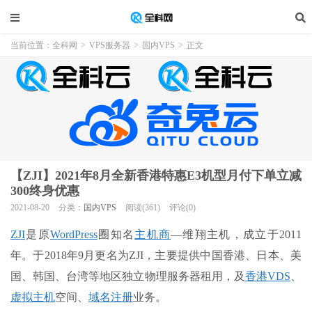
当前位置：
全科网
>
VPS服务器
>
国内VPS
>
正文
【ZJI】2021年8月全新香港特惠E3机型月付下单立减
300终身优惠
2021-08-20
分类：
国内VPS
阅读(361)
评论(0)
ZJI
是原
WordPress
圈知名
主机商
—维翔主机，成立于2011
年。于2018年9月更名为ZJI，主要提供中国香港、日本、美
国、韩国、台湾等地区独立物理服务器租用，及
香港VDS
、
虚拟主机
空间、
域名注册
业务。