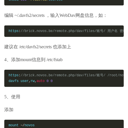
编辑 ~/.davfs2/secrets ，输入WebDav网盘信息，如：
https
:
//brick.novos.be/remote.php/dav/files/账号/ 用户名 密码
建议在 /etc/davfs2/secrets 也添加上
4、添加mount信息到 /etc/fstab
https
:
//brick.novos.be/remote.php/dav/files/账号/ /root/novo
davfs user
,
rw
,
auto
0
0
5、使用
添加
mount 
~/
novos