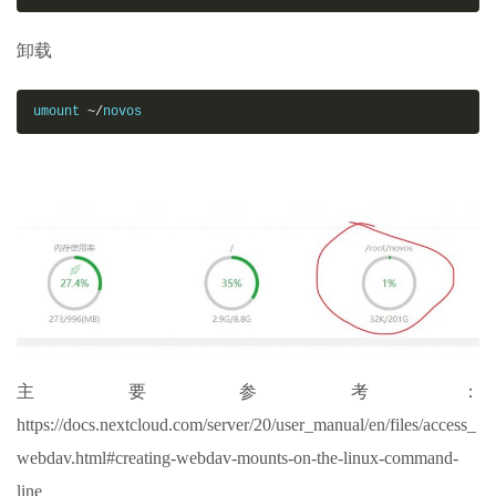
卸载
umount 
~/
novos
主要参考：
https://docs.nextcloud.com/server/20/user_manual/en/files/access_
webdav.html#creating-webdav-mounts-on-the-linux-command-
line