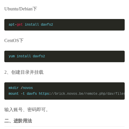
Ubuntu/Debian下
apt
-
get
 install davfs2
CentOS下
yum install davfs2
2、创建目录并挂载
mkdir 
/
novos

mount 
-
t davfs https
:
//brick.novos.be/remote.php/dav/files
输入账号、密码即可。
二、进阶用法