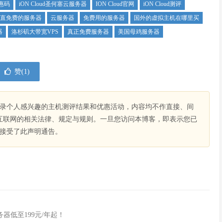
优惠码
iON Cloud圣何塞云服务器
ION Cloud官网
iON Cloud测评
直免费的服务器
云服务器
免费用的服务器
国外的虚拟主机在哪里买
器
洛杉矶大带宽VPS
真正免费服务器
美国母鸡服务器
赞(
1
)
录个人感兴趣的主机测评结果和优惠活动，内容均不作直接、间
互联网的相关法律、规定与规则。一旦您访问本博客，即表示您已
接受了此声明通告。
器低至199元/年起！