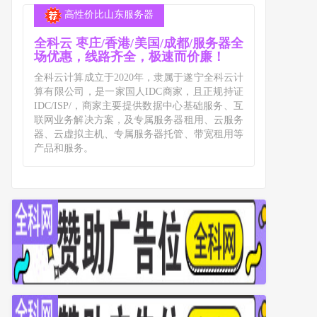
高性价比山东服务器
全科云 枣庄/香港/美国/成都/服务器全
场优惠，线路齐全，极速而价廉！
全科云计算成立于2020年，隶属于遂宁全科云计
算有限公司，是一家国人IDC商家，且正规持证
IDC/ISP/，商家主要提供数据中心基础服务、互
联网业务解决方案，及专属服务器租用、云服务
器、云虚拟主机、专属服务器托管、带宽租用等
产品和服务。