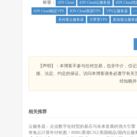
标签：
iON Cloud
iON Cloud云服务器
iON Cloud
iON Cloud稳定VPS
ION Cloud美国VPS
VPS云服务器
一
圣何塞云服务器
大带宽VPS
新加坡云服务
【声明】：本博客不参与任何交易，也非中介，仅记
接、法定、约定的保证。访问本博客请务必遵守有关
经知晓并
相关推荐
云服务器：企业数字化转型的基石与未来发展的强大引擎
奇兔云计算年付钜惠！8H8G香港CN2/美国精品/国内云服务