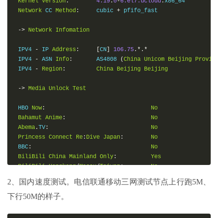
Kernel
Version
:
4.19
.
0
-
6.el7.ucloud
.
x86_64

Network
 CC 
Method
:
     cubic 
+
 pfifo_fast

->
Network
Infomation
 IPV4 
-
 IP 
Address
:
[
CN
]
106.75
.*.*
 IPV4 
-
 ASN 
Info
:
       AS4808 
(
China
Unicom
Beijing
Provin
 IPV4 
-
Region
:
China
Beijing
Beijing
->
Media
Unlock
Test
 HBO 
Now
:
No
Bahamut
Anime
:
No
Abema
.
TV
:
No
Princess
Connect
Re
:
Dive
Japan
:
No
 BBC
:
No
BiliBili
China
Mainland
Only
:
Yes
BiliBili
Hongkong
/
Macau
/
Taiwan
:
No
Bilibili
Taiwan
Only
:
No
2、国内速度测试。电信联通移动三网测试节点上行跑5M、
下行50M的样子。
->
 CPU 
Performance
Test
(
Standard
Mode
,
3
-
Pass
@
30sec
)
1
Thread
Test
:
1084
Scores