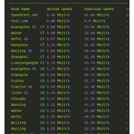
-----------------------------------------------------------
2
Threads
Test
:
2129
Scores
Node
Name
Upload
Speed
Download
Speed
Lat
Speedtest
.
net    
5.49
Mbit
/
s       
51.80
Mbit
/
s        
21.
->
Memory
Performance
Test
(
Standard
Mode
,
3
-
Pass
@
30sec
)
Fast
.
com         
0.00
Mbit
/
s       
0.8
Mbit
/
s          
-
Guangzhou
5G
  CT 
8.60
Mbit
/
s       
23.66
Mbit
/
s        
-
1
Thread
-
Read
Test
:
21441.18
 MB
/
s

Wuhan
         CT 
0.98
Mbit
/
s       
33.94
Mbit
/
s        
-
1
Thread
-
Write
Test
:
13781.08
 MB
/
s

Hefei
5G
      CT 
6.57
Mbit
/
s       
35.98
Mbit
/
s        
-
Hangzhou
      CT 
5.54
Mbit
/
s       
51.82
Mbit
/
s        
-
->
Disk
Speed
Test
(
4K
Block
/
1M
Block
,
Direct
-
Write
)
Nanjing
5G
    CT 
5.66
Mbit
/
s       
48.44
Mbit
/
s        
-
Shanghai
      CT 
4.10
Mbit
/
s       
51.35
Mbit
/
s        
-
Test
Name
Write
Speed
Lianyungang5G
 CT 
5.79
Mbit
/
s       
43.74
Mbit
/
s        
-
10MB
-
4K
Block
14.9
 MB
/
s 
(
3642
 IOPS
,
0.70s
)
Guangzhou
5G
  CU 
5.37
Mbit
/
s       
51.38
Mbit
/
s        
-
10MB
-
1M
Block
143
 MB
/
s 
(
136
 IOPS
,
0.07s
)
Changsha
      CU 
5.59
Mbit
/
s       
48.71
Mbit
/
s        
-
100MB
-
4K
Block
15.4
 MB
/
s 
(
3771
 IOPS
,
6.79s
)
Fuzhou
        CU 
5.59
Mbit
/
s       
51.77
Mbit
/
s        
-
100MB
-
1M
Block
145
 MB
/
s 
(
138
 IOPS
,
0.72s
)
Tianjin
5G
    CU 
5.29
Mbit
/
s       
52.40
Mbit
/
s        
-
1GB
-
4K
Block
15.5
 MB
/
s 
(
3777
 IOPS
,
67.77s
)
Jinan
5G
      CU 
5.45
Mbit
/
s       
51.59
Mbit
/
s        
-
1GB
-
1M
Block
146
 MB
/
s 
(
139
 IOPS
,
7.17s
)
Chengdu
       CU 
5.17
Mbit
/
s       
47.31
Mbit
/
s        
-
Nanning
       CU 
5.15
Mbit
/
s       
47.37
Mbit
/
s        
-
Wuhan
         CU 
5.31
Mbit
/
s       
51.68
Mbit
/
s        
-
Hefei
         CU 
5.55
Mbit
/
s       
49.33
Mbit
/
s        
-
Beijing
       CU 
5.55
Mbit
/
s       
51.38
Mbit
/
s        
-
Nanjing
       CU 
5.62
Mbit
/
s       
52.10
Mbit
/
s        
-