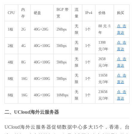
内
BGP带
流
CPU
硬盘
IPv4
价格
购买
存
宽
量
无
88元/1
点击
1核
2G
40G+20G
2Mbps
1个
限
年
直达
无
1398
点击
2核
4G
40G+100G
5Mbps
1个
限
元/3年
直达
无
2658
点击
4核
8G
40G+100G
5Mbps
1个
限
元/3年
直达
无
11658
点击
8核
16G
40G+100G
5Mbps
1个
限
元/3年
直达
无
23658
点击
8核
16G
40G+100G
10Mbps
1个
限
元/3年
直达
二、UCloud海外云服务器
UCloud海外云服务器促销数据中心多大15个，香港、台