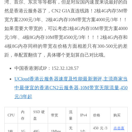
湾、首尔、东京等等都有，但是对应国内速度来说最好的自
然是香港云服务器了，CN2 GIA直连线路！2核4G内存5M带
宽方案2200元/3年、2核4G内存10M带宽方案4000元/3年！！
如果需要大带宽的，可以考虑2核4G内存10M带宽方案4000
元/3年、4核8G内存10M带宽4500元/3年！！！2核4G内存和
4核8G内存同样的带宽在价格方面相差只有300-500元的差
距，单配置翻倍了，具体哪个更划算自己对比哦。
中国香港测试IP：152.32.128.57
UCloud香港云服务器速度及性能最新测评,主流商家当
中最便宜的香港CN2云服务器,10M带宽无限流量,450
元/3年起
内
SSD硬
流
CPU
带宽
IPv4
价格
购买
存
盘
量
无
450元/3
点击直
1核
1G
40G
1Mbps
1个