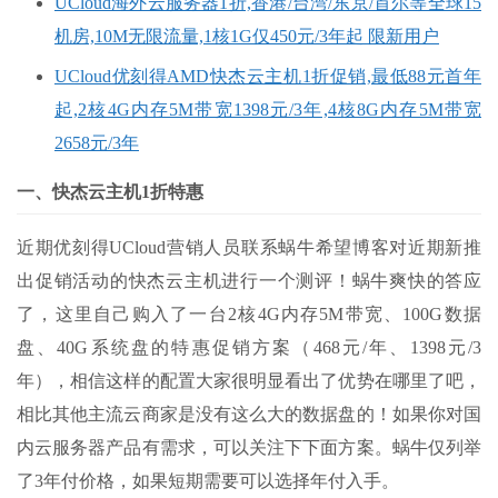
UCloud海外云服务器1折,香港/台湾/东京/首尔等全球15
机房,10M无限流量,1核1G仅450元/3年起 限新用户
UCloud优刻得AMD快杰云主机1折促销,最低88元首年
起,2核4G内存5M带宽1398元/3年,4核8G内存5M带宽
2658元/3年
一、快杰云主机1折特惠
近期优刻得UCloud营销人员联系蜗牛希望博客对近期新推
出促销活动的快杰云主机进行一个测评！蜗牛爽快的答应
了，这里自己购入了一台2核4G内存5M带宽、100G数据
盘、40G系统盘的特惠促销方案（
468
元/年、
1398
元/3
年），相信这样的配置大家很明显看出了优势在哪里了吧，
相比其他主流云商家是没有这么大的数据盘的！如果你对国
内云服务器产品有需求，可以关注下下面方案。蜗牛仅列举
了3年付价格，如果短期需要可以选择年付入手。