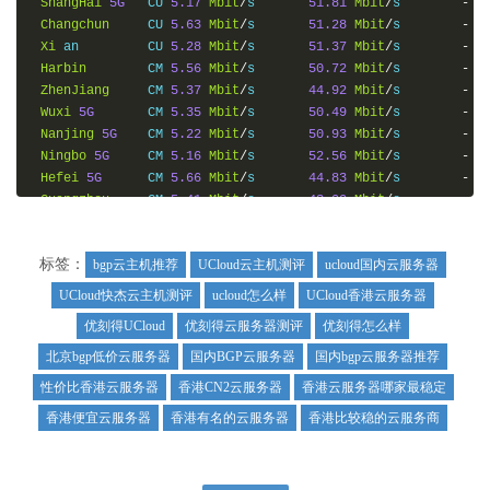
ShangHai
5G
   CU 
5.17
Mbit
/
s       
51.81
Mbit
/
s        
-
Changchun
     CU 
5.63
Mbit
/
s       
51.28
Mbit
/
s        
-
Xi
 an         CU 
5.28
Mbit
/
s       
51.37
Mbit
/
s        
-
Harbin
        CM 
5.56
Mbit
/
s       
50.72
Mbit
/
s        
-
ZhenJiang
     CM 
5.37
Mbit
/
s       
44.92
Mbit
/
s        
-
Wuxi
5G
       CM 
5.35
Mbit
/
s       
50.49
Mbit
/
s        
-
Nanjing
5G
    CM 
5.22
Mbit
/
s       
50.93
Mbit
/
s        
-
Ningbo
5G
     CM 
5.16
Mbit
/
s       
52.56
Mbit
/
s        
-
Hefei
5G
      CM 
5.66
Mbit
/
s       
44.83
Mbit
/
s        
-
Guangzhou
     CM 
5.41
Mbit
/
s       
43.00
Mbit
/
s        
-
Hangzhou
      CM 
5.39
Mbit
/
s       
52.18
Mbit
/
s        
-
-----------------------------------------------------------
标签：
bgp云主机推荐
UCloud云主机测评
ucloud国内云服务器
Finished
in
:
24
 min 
8
 sec

Timestamp
:
2020
-
06
-
09
21
:
43
:
09
 GMT
+
8
UCloud快杰云主机测评
ucloud怎么样
UCloud香港云服务器
Results
:
/root/
superbench
.
优刻得UCloud
优刻得云服务器测评
优刻得怎么样
-----------------------------------------------------------
北京bgp低价云服务器
国内BGP云服务器
国内bgp云服务器推荐
性价比香港云服务器
香港CN2云服务器
香港云服务器哪家最稳定
香港便宜云服务器
香港有名的云服务器
香港比较稳的云服务商