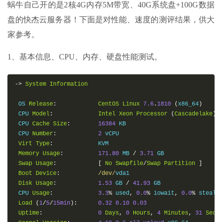
蜗牛自己开的是2核4G内存5M带宽、40G系统盘+100G数据
盘的快杰云服务器！下面是对性能、速度的测评结果，供大
家参考。
1、基本信息、CPU、内存、硬盘性能测试。
->
System
Information
 OS 
Release
:
CentOS
Linux
7.6
.
1810
(
x86_64
)
 CPU 
Model
:
Intel
Xeon
Processor
(
Cascadelake
)
 CPU 
Cache
Size
:
16384
 KB

 CPU 
Number
:
2
 vCPU

Virt
Type
:
             KVM

Memory
Usage
:
171.80
 MB 
/
3.71
 GB

Swap
Usage
:
[
No
Swapfile
/
Swap
Partition
]
Boot
Device
:
/dev/
vda1

Disk
Usage
:
1.53
 GB 
/
41.93
 GB

 CPU 
Usage
:
3.3
%
 used
,
0.0
%
 iowait
,
0.0
%
 steal

Load
(
1
/
5
/
15min
):
0.32
0.10
0.03
Uptime
:
0
Days
,
0
Hours
,
4
Minutes
,
31
Seco