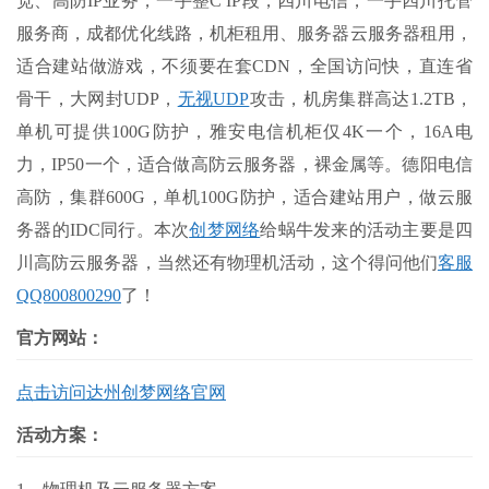
宽、高防IP业务，一手整C IP段，四川电信，一手四川托管
服务商，成都优化线路，机柜租用、服务器云服务器租用，
适合建站做游戏，不须要在套CDN，全国访问快，直连省
骨干，大网封UDP，
无视UDP
攻击，机房集群高达1.2TB，
单机可提供100G防护，雅安电信机柜仅4K一个，16A电
力，IP50一个，适合做高防云服务器，裸金属等。德阳电信
高防，集群600G，单机100G防护，适合建站用户，做云服
务器的IDC同行。本次
创梦网络
给蜗牛发来的活动主要是四
川高防云服务器，当然还有物理机活动，这个得问他们
客服
QQ800800290
了！
官方网站：
点击访问达州创梦网络官网
活动方案：