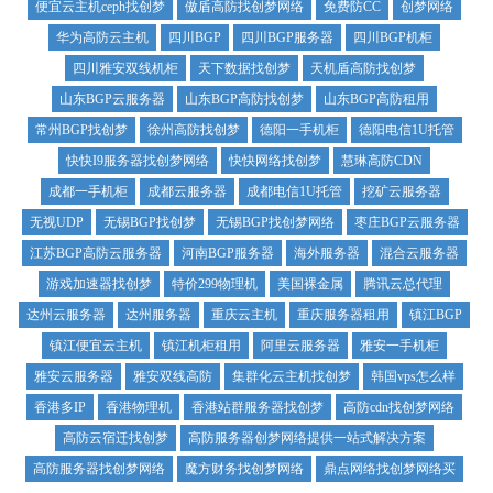
便宜云主机ceph找创梦
傲盾高防找创梦网络
免费防CC
创梦网络
华为高防云主机
四川BGP
四川BGP服务器
四川BGP机柜
四川雅安双线机柜
天下数据找创梦
天机盾高防找创梦
山东BGP云服务器
山东BGP高防找创梦
山东BGP高防租用
常州BGP找创梦
徐州高防找创梦
德阳一手机柜
德阳电信1U托管
快快I9服务器找创梦网络
快快网络找创梦
慧琳高防CDN
成都一手机柜
成都云服务器
成都电信1U托管
挖矿云服务器
无视UDP
无锡BGP找创梦
无锡BGP找创梦网络
枣庄BGP云服务器
江苏BGP高防云服务器
河南BGP服务器
海外服务器
混合云服务器
游戏加速器找创梦
特价299物理机
美国裸金属
腾讯云总代理
达州云服务器
达州服务器
重庆云主机
重庆服务器租用
镇江BGP
镇江便宜云主机
镇江机柜租用
阿里云服务器
雅安一手机柜
雅安云服务器
雅安双线高防
集群化云主机找创梦
韩国vps怎么样
香港多IP
香港物理机
香港站群服务器找创梦
高防cdn找创梦网络
高防云宿迁找创梦
高防服务器创梦网络提供一站式解决方案
高防服务器找创梦网络
魔方财务找创梦网络
鼎点网络找创梦网络买