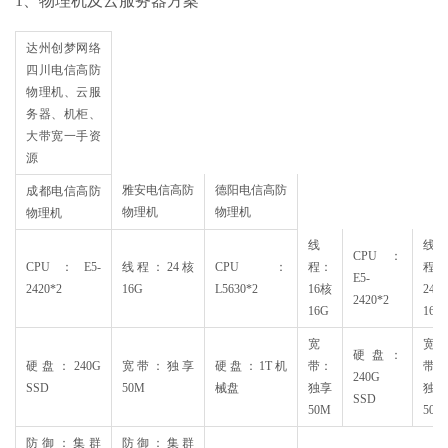
1、物理机及云服务器方案
达州创梦网络
四川电信高防
物理机、云服
务器、机柜、
大带宽一手资
源
雅安电信高防
德阳电信高防
成都电信高防
物理机
物理机
物理机
线
线
CPU：
CPU：E5-
线程：24核
CPU：
程：
程：
E5-
2420*2
16G
L5630*2
16核
24核
2420*2
16G
16G
宽
宽
硬盘：
硬盘：240G
宽带：独享
硬盘：1T机
带：
带：
240G
SSD
50M
械盘
独享
独享
SSD
50M
50M
防御：集群
防御：集群