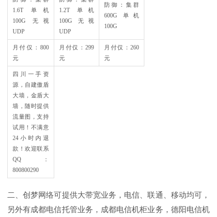
防御：集群
1.6T 单机
1.2T 单机
600G 单机
100G 无视
100G 无视
100G
UDP
UDP
月付仅：800
月付仅：299
月付仅：260
元
元
元
四川一手资
源，自建傲盾
大墙，金盾大
墙，随时提供
流量图，支持
试用！不满意
24小时内退
款！欢迎联系
QQ：
800800290
二、创梦网络可提供大带宽业务，电信、联通、移动均可，
另外有成都电信托管业务，成都电信机柜业务，德阳电信机