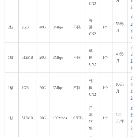
月
直
CN2
达
点
香
56元/
击
2核
2GB
40G
3Mbps
不限
港
1个
月
直
CN2
达
点
韩
40元/
击
1核
512MB
20G
3Mbps
不限
国
1个
月
直
CN2
达
点
韩
80元/
击
1核
1GB
20G
3Mbps
不限
国
1个
月
直
CN2
达
日
点
本
120
击
1核
512MB
20G
100Mbps
0.5TB
1个
软
元/季
直
银
达