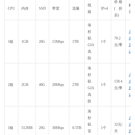
价格
线
购
CPU
内存
SSD
带宽
流量
IPv4
(折
路
买
后)
洛
杉
点
矶
79.2
击
1核
1GB
20G
15Mbps
1TB
1个
GIA
元/季
直
高
达
防
洛
杉
点
矶
158.4
击
2核
2GB
40G
20Mbps
2TB
1个
GIA
元/季
直
高
达
防
洛
杉
点
矶
32元/
击
1核
512MB
20G
30Mbps
0.5TB
1个
安
月
直