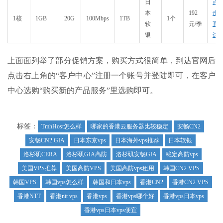
日
点
本
192
击
1核
1GB
20G
100Mbps
1TB
1个
软
元/季
直
银
达
上面面列举了部分促销方案，购买方式很简单，到达官网后
点击右上角的“客户中心”注册一个账号并登陆即可，在客户
中心选购“购买新的产品服务”里选购即可。
标签：
TmhHost怎么样
哪家的香港云服务器比较稳定
安畅CN2
安畅CN2 GIA
日本东京vps
日本海外vps推荐
日本软银
洛杉矶CERA
洛杉矶GIA高防
洛杉矶安畅GIA
稳定高防vps
美国VPS推荐
美国高防VPS
美国高防vps租用
韩国CN2 VPS
韩国VPS
韩国vps怎么样
韩国和日本vps
香港CN2
香港CN2 VPS
香港NTT
香港ntt vps
香港vps
香港vps哪个好
香港vps日本vps
香港vps日本vps便宜