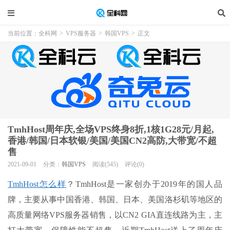
当前位置：
全科网
>
VPS服务器
>
韩国VPS
>
正文
TmhHost周年庆,全场VPS终身8折,1核1G28元/月起,
香港/韩国/日本软银/美国/美国CN2高防,大带宽/不超
售
2021-09-01
分类：
韩国VPS
阅读(545)
评论(0)
TmhHost怎么样
？TmhHost是一家创办于2019年的国人品
牌，主要从事中国香港、韩国、日本、美国洛杉矶等地区的
高质量网络VPS服务器销售，以CN2 GIA直连线路为主，主