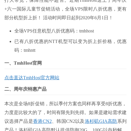
打大带宽，保障性能不超售。近期TmhHost送上了周年庆
+六一国际儿童节促销活动，全场VPS限时八折优惠，更有
部分机型折上折！ 活动时间即日起到2020年6月1日！
全场VPS任意机型八折优惠码：tmhhost
已有八折优惠的NTT机型可以变为折上折价格，优惠
码：tmhntt
一、TmhHost官网
点击直达TmhHost官方网站
二、周年庆特惠产品
本次是全场8折促销，所以季付方案也同样再享受8折优惠，
力度是比较大的了，时间有限先到先得。如果是建站需求建
议选择产品是
香港CN2
、韩国CN2以及
洛杉矶GIA高防
系列
产品！洛杉矶GIA高防默认提供防御20G、100G以内秒解，