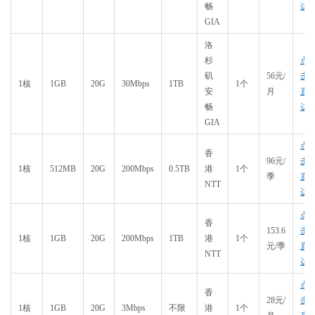
畅
达
GIA
洛
杉
点
矶
56元/
击
1核
1GB
20G
30Mbps
1TB
1个
安
月
直
畅
达
GIA
点
香
96元/
击
1核
512MB
20G
200Mbps
0.5TB
港
1个
季
直
NTT
达
点
香
153.6
击
1核
1GB
20G
200Mbps
1TB
港
1个
元/季
直
NTT
达
点
香
28元/
击
1核
1GB
20G
3Mbps
不限
港
1个