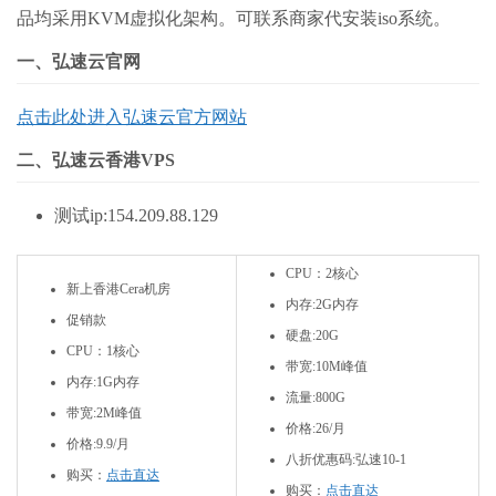
品均采用KVM虚拟化架构。可联系商家代安装iso系统。
一、弘速云官网
点击此处进入弘速云官方网站
二、弘速云香港VPS
测试ip:154.209.88.129
CPU：2核心
新上香港Cera机房
内存:2G内存
促销款
硬盘:20G
CPU：1核心
带宽:10M峰值
内存:1G内存
流量:800G
带宽:2M峰值
价格:26/月
价格:9.9/月
八折优惠码:弘速10-1
购买：
点击直达
购买：
点击直达