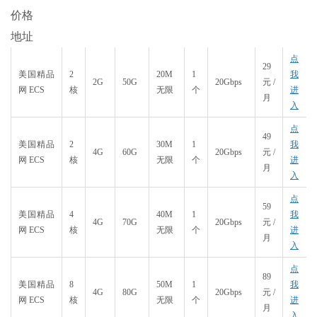
价格
地址
点
29
美国精品
2
20M
1
我
2G
50G
20Gbps
元/
网 ECS
核
无限
个
进
月
入
点
49
美国精品
2
30M
1
我
4G
60G
20Gbps
元/
网 ECS
核
无限
个
进
月
入
点
59
美国精品
4
40M
1
我
4G
70G
20Gbps
元/
网 ECS
核
无限
个
进
月
入
点
89
美国精品
8
50M
1
我
4G
80G
20Gbps
元/
网 ECS
核
无限
个
进
月
入