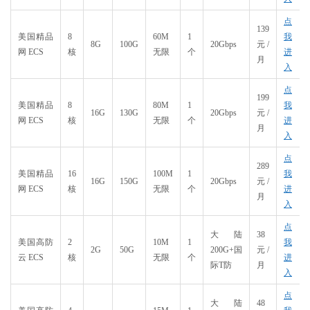
点
139
美国精品
8
60M
1
我
8G
100G
20Gbps
元/
网 ECS
核
无限
个
进
月
入
点
199
美国精品
8
80M
1
我
16G
130G
20Gbps
元/
网 ECS
核
无限
个
进
月
入
点
289
美国精品
16
100M
1
我
16G
150G
20Gbps
元/
网 ECS
核
无限
个
进
月
入
点
大陆
38
美国高防
2
10M
1
我
2G
50G
200G+国
元/
云 ECS
核
无限
个
进
际T防
月
入
点
大陆
48