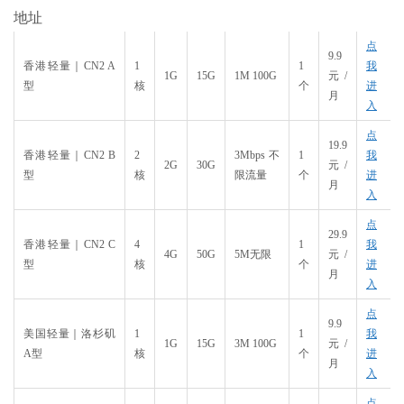
地址
点
9.9
香港轻量｜CN2 A
1
1
我
1G
15G
1M 100G
元/
型
核
个
进
月
入
点
19.9
香港轻量｜CN2 B
2
3Mbps 不
1
我
2G
30G
元/
型
核
限流量
个
进
月
入
点
29.9
香港轻量｜CN2 C
4
1
我
4G
50G
5M无限
元/
型
核
个
进
月
入
点
9.9
美国轻量｜洛杉矶
1
1
我
1G
15G
3M 100G
元/
A型
核
个
进
月
入
点