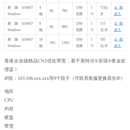
美国AS4837
4
15M
1
75元/
点我
8G
70G
Windows
核
无限
个
月
进入
美国AS4837
8
25M
1
115
点我
8G
80G
Windows
核
无限
个
元/月
进入
美国AS4837
16
35M
1
185
点我
16G
110G
Windows
核
无限
个
元/月
进入
香港企业级精品CN2优化带宽，基于英特尔®至强®黄金处
理器！
IP段：103.106.xxx.xxx等9个段子（可联系客服更换原生IP）
地区
CPU
内存
硬盘
带宽