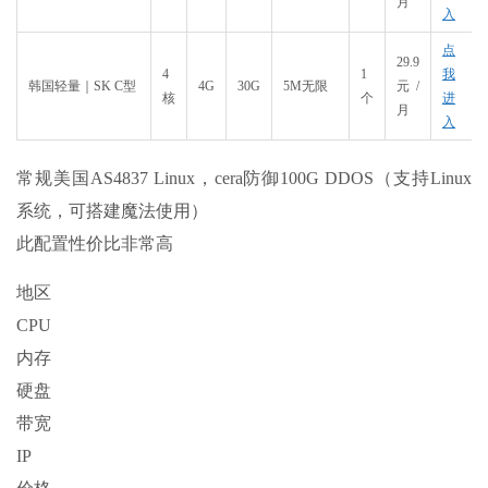
月
入
点
29.9
4
1
我
韩国轻量｜SK C型
4G
30G
5M无限
元/
核
个
进
月
入
常规美国AS4837 Linux，cera防御100G DDOS（支持Linux
系统，可搭建魔法使用）
此配置性价比非常高
地区
CPU
内存
硬盘
带宽
IP