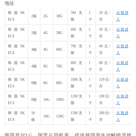
地址
韩国SK
5M无
1
29元/
点我进
2核
2G
30G
ECS
限
个
月
入
韩国SK
6M无
1
39元/
点我进
2核
4G
50G
ECS
限
个
月
入
韩国SK
7M无
1
49元/
点我进
4核
4G
60G
ECS
限
个
月
入
韩国SK
8M无
1
89元/
点我进
4核
8G
70G
ECS
限
个
月
入
韩国SK
10M无
1
129元/
点我进
8核
8G
80G
ECS
限
个
月
入
韩国SK
12M无
1
199元/
点我进
8核
16G
100G
ECS
限
个
月
入
韩国SK
16
15M无
1
289元/
点我进
16G
120G
ECS
核
限
个
月
入
韩国首尔LG，阿里云同机房，提供韩国原生IP解锁流媒