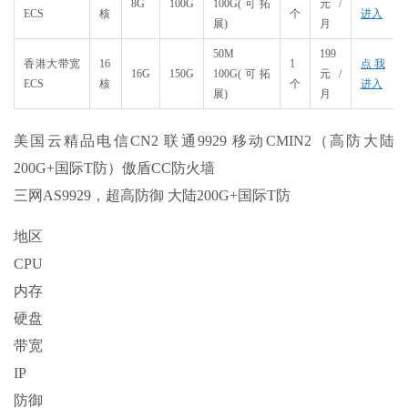
8G
100G
100G(可拓
元/
ECS
核
个
进入
展)
月
50M
199
香港大带宽
16
1
点我
16G
150G
100G(可拓
元/
ECS
核
个
进入
展)
月
美国云精品电信CN2 联通9929 移动CMIN2（高防大陆
200G+国际T防）傲盾CC防火墙
三网AS9929，超高防御 大陆200G+国际T防
地区
CPU
内存
硬盘
带宽
IP
防御