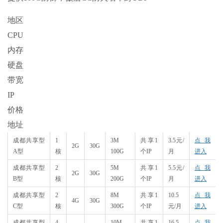
地区
CPU
内存
硬盘
带宽
IP
价格
地址
成都共享型
1
3M
共享1
3.5元/
点我
2G
30G
A型
核
100G
个IP
月
进入
成都共享型
2
5M
共享1
5.5元/
点我
2G
30G
B型
核
200G
个IP
月
进入
成都共享型
2
8M
共享1
10.5
点我
4G
30G
C型
核
300G
个IP
元/月
进入
成都共享型
4
10M
共享1
16.5
点我