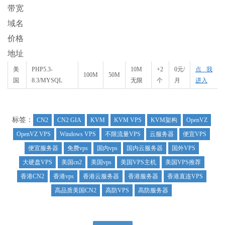
带宽
域名
价格
地址
美
PHP5.3-
10M
+2
0元/
点我
100M
50M
国
8.3/MYSQL
无限
个
月
进入
标签：
CN2
CN2 GIA
KVM
KVM VPS
KVM架构
OpenVZ
OpenVZ VPS
Windows VPS
不限流量VPS
云服务器
便宜VPS
便宜服务器
免费vps
国内vps
国内云服务器
国外VPS
大硬盘VPS
美国cn2
美国vps
美国VPS主机
美国VPS推荐
香港CN2
香港vps
香港云服务器
香港服务器
香港直连VPS
高品质美国CN2
高防VPS
高防服务器