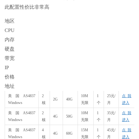
此配置性价比非常高
地区
CPU
内存
硬盘
带宽
IP
价格
地址
美国AS4837
2
10M
1
25元/
点我
2G
40G
Windows
核
无限
个
月
进入
美国AS4837
2
10M
1
35元/
点我
4G
50G
Windows
核
无限
个
月
进入
美国AS4837
4
15M
1
45元/
点我
4G
60G
Windows
核
无限
个
月
进入