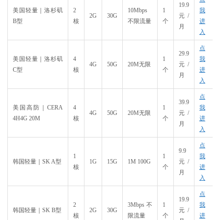
19.9
美国轻量｜洛杉矶
2
10Mbps
1
我
2G
30G
元/
B型
核
不限流量
个
进
月
入
点
29.9
美国轻量｜洛杉矶
4
1
我
4G
50G
20M无限
元/
C型
核
个
进
月
入
点
39.9
美国高防｜CERA
4
1
我
4G
50G
20M无限
元/
4H4G 20M
核
个
进
月
入
点
9.9
1
1
我
韩国轻量｜SK A型
1G
15G
1M 100G
元/
核
个
进
月
入
点
19.9
2
3Mbps 不
1
我
韩国轻量｜SK B型
2G
30G
元/
核
限流量
个
进