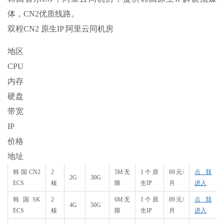
体，CN2优质线路。
双程CN2 原生IP 阿里云同机房
地区
CPU
内存
硬盘
带宽
IP
价格
地址
韩国CN2
2
5M无
1个原
69元/
点我
2G
30G
ECS
核
限
生IP
月
进入
韩国SK
2
6M无
1个原
89元/
点我
4G
50G
ECS
核
限
生IP
月
进入