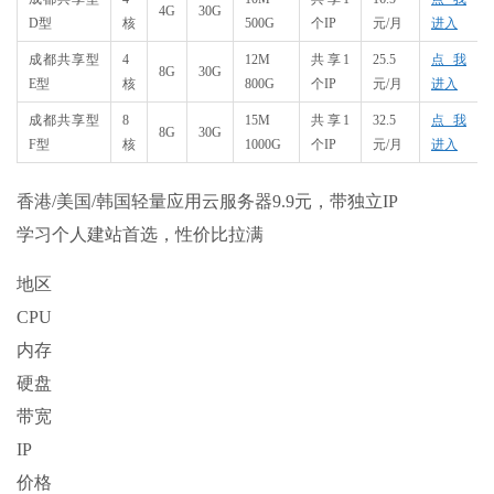
4G
30G
D型
核
500G
个IP
元/月
进入
成都共享型
4
12M
共享1
25.5
点我
8G
30G
E型
核
800G
个IP
元/月
进入
成都共享型
8
15M
共享1
32.5
点我
8G
30G
F型
核
1000G
个IP
元/月
进入
香港/美国/韩国轻量应用云服务器9.9元，带独立IP
学习个人建站首选，性价比拉满
地区
CPU
内存
硬盘
带宽
IP
价格