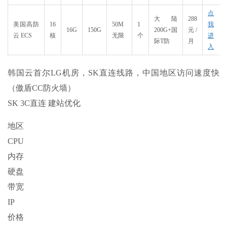
点
大陆
288
美国高防
16
50M
1
我
16G
150G
200G+国
元/
云 ECS
核
无限
个
进
际T防
月
入
韩国云首尔LG机房，SK直连线路，中国地区访问速度快
（傲盾CC防火墙）
SK 3C直连 建站优化
地区
CPU
内存
硬盘
带宽
IP
价格