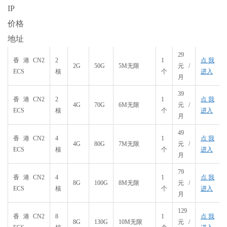
IP
价格
地址
29
香港CN2
2
1
点我
2G
50G
5M无限
元/
ECS
核
个
进入
月
39
香港CN2
2
1
点我
4G
70G
6M无限
元/
ECS
核
个
进入
月
49
香港CN2
4
1
点我
4G
80G
7M无限
元/
ECS
核
个
进入
月
79
香港CN2
4
1
点我
8G
100G
8M无限
元/
ECS
核
个
进入
月
129
香港CN2
8
1
点我
8G
130G
10M无限
元/