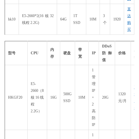
直
E5-2660*2(16核32
1T
3
达
hk10
64G
10M
1920
线程 2.2G)
SSD
个
购
买
DDoS
内
带
购
型号
CPU
硬盘
IP
防御
价格
存
宽
买
值
1
管
E5-
理
直
2660（8
IP
500G
1320
达
HKGF20
核16线
16G
10M
+
20G
SSD
元/月
购
程
2
买
2.2G）
高
防
IP
1