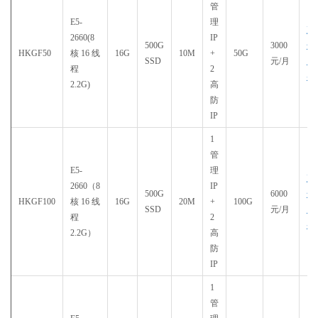
管
E5-
理
直
2660(8
IP
500G
3000
达
HKGF50
核16线
16G
10M
+
50G
SSD
元/月
购
程
2
买
2.2G)
高
防
IP
1
管
E5-
理
直
2660（8
IP
500G
6000
达
HKGF100
核16线
16G
20M
+
100G
SSD
元/月
购
程
2
买
2.2G）
高
防
IP
1
管