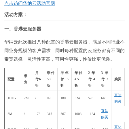
点击访问华纳云活动官网
活动方案：
一、香港云服务器
华纳云此次推出八种配置的香港云服务器，满足不同行业不
同业务规模的客户需求，同时每种配置的云服务都有不同的
带宽选择，灵活性更高，可用性更强，性价比更优质。
月
季付
半年
年付
2
年
3
年
带
配置
付
6
5.5
付
5
4.5
付
4
付
3
购买
宽
折
折
折
折
折
折
直达
1H1G
2M
/
99
180
324
576
648
购买
直达
5M
/
173
315
567
1008
1134
购买
直达