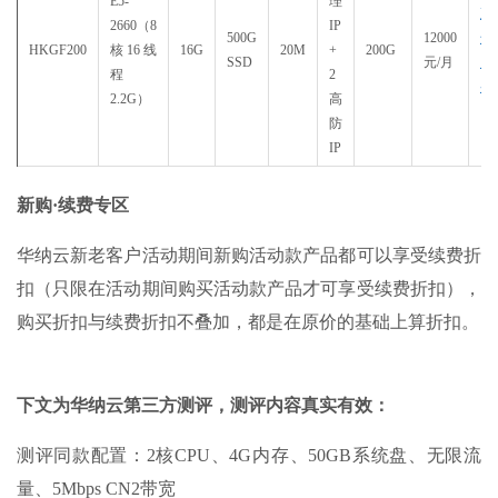
E5-
理
直
2660（8
IP
500G
12000
达
HKGF200
核16线
16G
20M
+
200G
SSD
元/月
购
程
2
买
2.2G）
高
防
IP
新购·续费专区
华纳云新老客户活动期间新购活动款产品都可以享受续费折
扣（只限在活动期间购买活动款产品才可享受续费折扣），
购买折扣与续费折扣不叠加，都是在原价的基础上算折扣。
下文为华纳云第三方测评，测评内容真实有效：
测评同款配置：2核CPU、4G内存、50GB系统盘、无限流
量、5Mbps CN2带宽