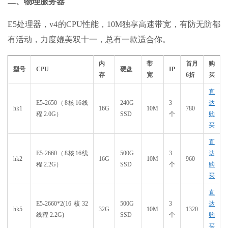
二、物理服务器
E5处理器，v4的CPU性能，10M独享高速带宽，有防无防都
有活动，力度媲美双十一，总有一款适合你。
内
带
首月
购
型号
CPU
硬盘
IP
存
宽
6
折
买
直
E5-2650（8核16线
240G
3
达
hk1
16G
10M
780
程 2.0G）
SSD
个
购
买
直
E5-2660（8核16线
500G
3
达
hk2
16G
10M
960
程 2.2G）
SSD
个
购
买
直
E5-2660*2(16核32
500G
3
达
hk5
32G
10M
1320
线程 2.2G)
SSD
个
购
买