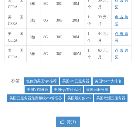
美国
1
36元/
点击购
8核
​8G
30G
10M
CERA
个
月
买
美国
1
39元/
点击购
8核
​8G
30G
20M
CERA
个
月
买
美国
1
44元/
点击购
8核
​8G
30G
30M
CERA
个
月
买
美国
1
63元/
点击购
8核
​8G
30G
100M
CERA
个
月
买
标签：
低价的美国vps推荐
美国vps云服务器
美国vps十大排名
美国VPS推荐
美国vps有什么用
美国云服务器
美国云服务器免费超级vps管理器
美国最好的vps
美国欧洲云服务器
赞(
1
)