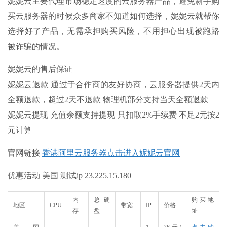
妮妮云主要代理市场稳定速度的云服务器产品，避免新手购
买云服务器的时候众多商家不知道如何选择，妮妮云就帮你
选择好了产品，无需承担购买风险，不用担心出现被跑路
被诈骗的情况。
妮妮云的售后保证
妮妮云退款 通过于合作商的友好协商，云服务器提供
2天内
全额退款
，超过2天不退款 物理机部分支持当天全额退款
妮妮云提现
充值余额支持提现
只扣取2%手续费 不足2元按2
元计算
官网链接
香港阿里云服务器点击进入妮妮云官网
优惠活动 美国 测试ip 23.225.15.180
内
总硬
购买地
地区
CPU
带宽
IP
价格
存
盘
址