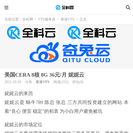
当前位置：
全科网
>
VPS服务器
>
香港VPS
>
正文
美国CERA 8核 8G 36元/月 妮妮云
2021-10-19
分类：
香港VPS
阅读(332)
评论(0)
妮妮云的来历
妮妮云是
蜗牛789 陈总 张总
三方共同投资建立的网站 本
着“良心 便宜 稳定”的初衷 为小白用户避免被坑
妮妮云的市场定位