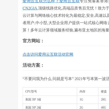
爱用云互联怎么样？爱用云互联
专注免备案香港
CN2GIA
,顶级线路优化,高端品质售后无忧！致力
云计算与网络核心技术转化为最稳定,安全,高速
者用户,中小型,大型企业用户提供一站式核心网络
算！多年云计算领域服务经验,遍布亚太地区的海量
官方网站：
点击访问爱用云互联活动官网
活动方案：
“不要问我为什么 问就是亏本” 2021年亏本第一波
CPU型号
内存
硬盘
美国 3IP 1核
1G
20G
美国 5IP 2核
2G
40G