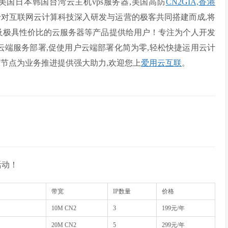
美国日本韩国台湾云主机vps服务器,美国高防
CN2GIA,香港
于对互联网云计算科技深入研发与运营的极客共同搭建而成,将
以及极具性价比的云服务器等产品提供给用户！专注为个人开发
云端服务部署,促使用户云端部署化简为零,轻松快捷运用云计
节点为业务推进提供强大助力,欢迎您上
爱用云互联
。
活动！
带宽
IP数量
价格
10M CN2
3
199元/年
20M CN2
5
299元/年