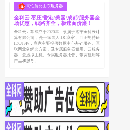
高性价比山东服务器
全科云 枣庄/香港/美国/成都/服务器全
场优惠，线路齐全，极速而价廉！
全科云计算成立于2020年，隶属于遂宁全科云计
算有限公司，是一家国人IDC商家，且正规持证
IDC/ISP/，商家主要提供数据中心基础服务、互
联网业务解决方案，及专属服务器租用、云服务
器、云虚拟主机、专属服务器托管、带宽租用等
产品和服务。