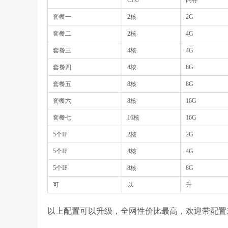
CPU
内存
套餐一
2核
2G
套餐二
2核
4G
套餐三
4核
4G
套餐四
4核
8G
套餐五
8核
8G
套餐六
8核
16G
套餐七
16核
16G
5个IP
2核
2G
5个IP
4核
4G
5个IP
8核
8G
可
以
升
以上配置可以升级，全网性价比最高，欢迎带配置