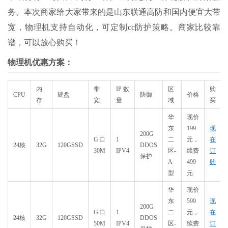
务。本次商家给大家带来的是山东联通高防和国内便宜大带
宽，物理机支持自动化，可定制cc防护策略。商家比较靠
谱，可以放心购买！
物理机优惠方案：
内
带
IP数
区
购
CPU
硬盘
防御
价格
存
宽
量
域
买
华
现价
东
199
现
200G
G口
1
二
元，
在
24核
32G
120GSSD
DDOS
30M
IPV4
区-
续费
订
保护
A
499
购
型
元
华
现价
东
599
现
200G
G口
1
二
元，
在
24核
32G
120GSSD
DDOS
50M
IPV4
区-
续费
订