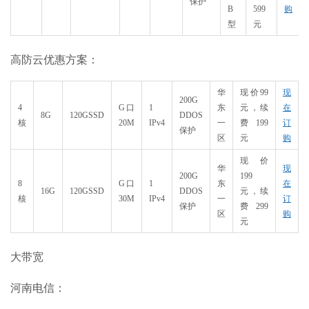
保护
B
599
购
型
元
高防云优惠方案：
华
现价99
现
200G
4
G口
1
东
元，续
在
8G
120GSSD
DDOS
核
20M
IPv4
一
费199
订
保护
区
元
购
现价
华
现
200G
199
8
G口
1
东
在
16G
120GSSD
DDOS
元，续
核
30M
IPv4
一
订
保护
费299
区
购
元
大带宽
河南电信：