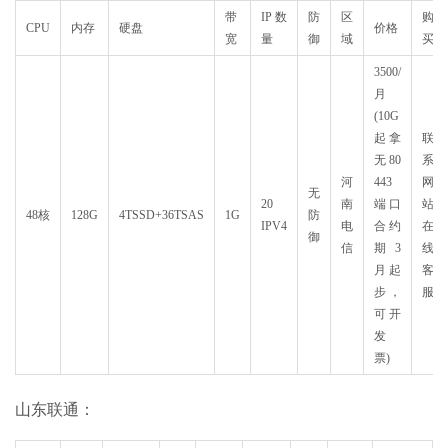
带
IP数
防
区
购
CPU
内存
硬盘
价格
宽
量
御
域
买
3500/
月
(10G
起拿
联
无80
系
河
443
网
无
20
南
端口
站
48核
128G
4TSSD+36TSAS
1G
防
IPV4
电
合约
在
御
信
期3
线
月起
客
步，
服
可开
发
票)
山东联通：