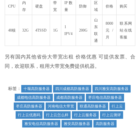
内
带
IP数
区
CPU
硬盘
防御
价格
购买
存
宽
量
域
山
8000
联系网
1
东
48核
32G
4TSSD
1G
200G
元/
站在线
IPV4
联
月
客服
通
另有国内其他省份大带宽出租 价格优惠 可提供发票、合
同，欢迎联系，租用大带宽免费提供机器。
标签：
十堰高防服务器
四川成都高防服务器
四川雅安高防服务器
成都电信高防服务器
成都高防服务器
枣庄电信高防服务器
枣庄高防服务器
河南电信大带宽
联通高防服务器
行上云
行上云优惠码
行上云怎么样
行上云服务器
行上云测评
雅安电信高防服务器
雅安高防服务器
高防服务器