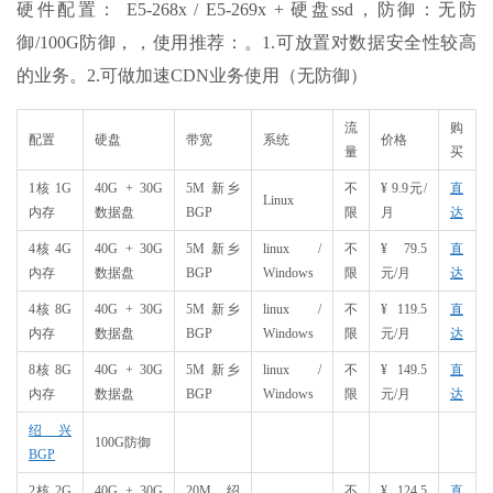
硬件配置： E5-268x / E5-269x + 硬盘ssd，防御：无防
御/100G防御，，使用推荐：。1.可放置对数据安全性较高
的业务。2.可做加速CDN业务使用（无防御）
流
购
配置
硬盘
带宽
系统
价格
量
买
1核 1G
40G + 30G
5M 新乡
不
¥ 9.9元/
直
Linux
内存
数据盘
BGP
限
月
达
4核 4G
40G + 30G
5M 新乡
linux /
不
¥ 79.5
直
内存
数据盘
BGP
Windows
限
元/月
达
4核 8G
40G + 30G
5M 新乡
linux /
不
¥ 119.5
直
内存
数据盘
BGP
Windows
限
元/月
达
8核 8G
40G + 30G
5M 新乡
linux /
不
¥ 149.5
直
内存
数据盘
BGP
Windows
限
元/月
达
绍兴
100G防御
BGP
2核 2G
40G + 30G
20M 绍
不
¥ 124.5
直