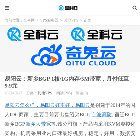
当前位置：
全科网
>
VPS服务器
>
其他VPS
>
正文
易阳云：新乡BGP 1核/1G内存/5M带宽，月付低至
9.9元
2022-02-22
分类：
其他VPS
阅读(285)
评论(0)
易阳云怎么样，易阳云好不好，易阳云
是创建于
2014
年的国
人
IDC
商家，主要目前要出售绍兴
BGP,
宁波高防
,
宿迁
BGP,
新乡
BGP,
新乡大带宽
等
,
该公司旗下产品均采用
KVM
虚拟化
架构。机房采用业内口碑最好机房，稳定，好用，数据安