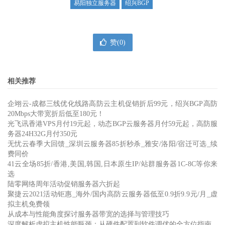
易阳独立服务器
绍兴BGP
赞(
0
)
相关推荐
企翊云-成都三线优化线路高防云主机促销折后99元，绍兴BGP高防
20Mbps大带宽折后低至180元！
光飞讯香港VPS月付19元起，动态BGP云服务器月付59元起，高防服
务器24H32G月付350元
无忧云春季大回馈_深圳云服务器85折秒杀_雅安/洛阳/宿迁可选_续
费同价
41云全场85折/香港,美国,韩国,日本原生IP/站群服务器1C-8C等你来
选
陆零网络周年活动促销服务器六折起
聚捷云2021活动钜惠_海外/国内高防云服务器低至0.9折9.9元/月_虚
拟主机免费领
从成本与性能角度探讨服务器带宽的选择与管理技巧
深度解析虚拟主机性能瓶颈：从硬件配置到软件调优的全方位指南