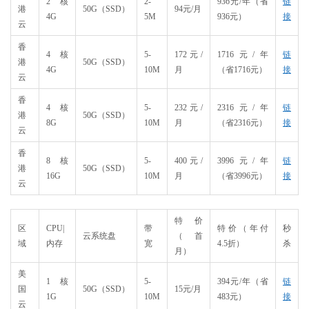
2核
2-
936元/年（省
链
港
50G（SSD）
94元/月
4G
5M
936元）
接
云
香
4核
5-
172元/
1716元/年
链
港
50G（SSD）
4G
10M
月
（省1716元）
接
云
香
4核
5-
232元/
2316元/年
链
港
50G（SSD）
8G
10M
月
（省2316元）
接
云
香
8核
5-
400元/
3996元/年
链
港
50G（SSD）
16G
10M
月
（省3996元）
接
云
特价
区
CPU|
带
特价（年付
秒
云系统盘
（首
域
内存
宽
4.5折）
杀
月）
美
1核
5-
394元/年（省
链
国
50G（SSD）
15元/月
1G
10M
483元）
接
云