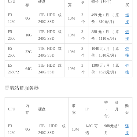
CPU​
硬盘
ip
特价（月付）
存​
宽
买
E3
1TB HDD 或
3
499元/月
（原
链
8G
10M
1230
240G SSD
个
价：
810
元
/
月）
接
E5
1TB HDD 或
3
888元/月
（原
链
16G
10M
2650
240G SSD
个
价：
1110
元
/
月）
接
E5
1TB HDD 或
3
1048元/月
（原
链
32G
10M
2650
240G SSD
个
价：
1310
元
/
月）
接
E5
1TB HDD 或
3
1300元/月
（原
链
64G
10M
2650*2
240G SSD
个
价：
1625
元
/
月）
接
香港站群服务器
特价
内
带
购
CPU
硬盘
IP
（月
存
宽
买
付）
E3
1TB HDD 或
1-8C可
968元起/
链
8G
10M
1230
240G SSD
选
月
接