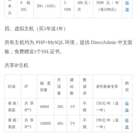
8核
5-
496元/
5098元/年
链
本
50G（SSD）
16G
10M
月
（省3398元）
接
云
四、虚拟主机（买1年送1年）
所有主机均为 PHP+MySQL 环境，提供 DirectAdmin 中文面
板，免费赠送1个SSL证书。
共享IP主机
月
建
数
磁盘
购
区域
IP
流
站
据
​虎年新春专享
容量
买
量
数
库
香港/
共享
不
150元/年（送
链
600M
30G
3个
美国
IP*1
限
一年）
接
香港/
共享
不
199元/年（送
链
1000M
40G
5个
美国
IP*1
限
一年）
接