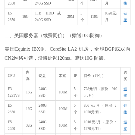
16G
10M
80G
2650
240G SSD
个
月
接
E5
1TB HDD或
3
8528元/
链
16G
20M​
110G
2650
240G SSD
个
月
接
二、美国服务器（续费同价）（赠送10G防御）
美国Equinix IBX®、CoreSite LA2 机房，全球BGP或双向
CN2网络可选，沿海延迟120ms。赠送10G 防御。
内
购
CPU
硬盘
带宽
IP​
特价（月付）
存
买
E3
240G
5
728元/月
（原价：
910
链
16G
100M
1231V3
SSD
个
元
/
月）
接
E5
240G
5
856元/月
（原价：
链
16G
100M
2650
SSD
个
1070
元
/
月）
接
E5
240G
5
1016元/月
（原价：
链
32G
100M
2650
SSD
个
1270
元
/
月）
接