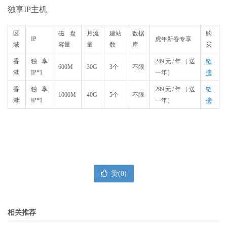
独享IP主机
区
磁盘
月流
建站
数据
购
IP
虎年新春专享
域
容量
量
数
库
买
香
独享
249元/年（送
链
600M
30G
3个
​不限
港
IP*1
一年）
接
香
独享
299元/年（送
链
1000M
40G
5个
不限
港
IP*1
一年）
接
赞(
0
)
相关推荐