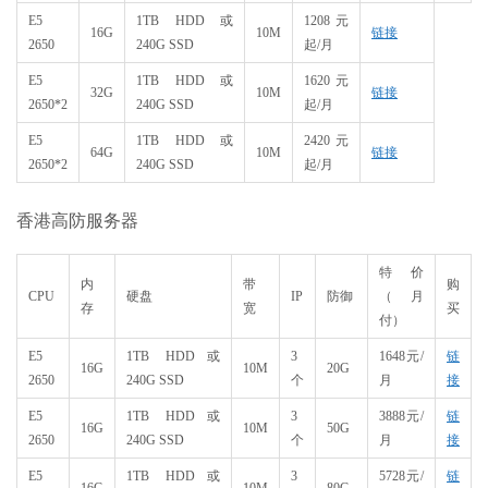
E5
1TB HDD 或
1208元
16G
10M
链接
2650
240G SSD
起/月
E5
1TB HDD 或
1620元
32G
10M
链接
2650*2
240G SSD
起/月
E5
1TB HDD 或
2420元
64G
10M
链接
2650*2
240G SSD
起/月
香港高防服务器
特价
内
带
购
CPU
硬盘
IP​
防御
（月
存
宽
买
付）
E5
1TB HDD或
3
1648元/
链
16G
10M
20G
2650
240G SSD
个
月
接
E5
1TB HDD或
3
3888元/
链
16G
10M
50G
2650
240G SSD
个
月
接
E5
1TB HDD或
3
5728元/
链