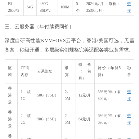
E5
480G
5
2024元/月
（原价：
链
64G
100M
2650*2
SSD*2
个
2530
元
/
月）
接
三、云服务器（年付续费同价）
深度自研高性能KVM+OVS云平台，香港/美国可选，无需
备案，秒级开通，多层级实例规格完美适配各类业务需求。
特价
区
CPU|
带
特价（年付5
秒
云系统盘
（首
域​
内存
宽
折）
杀
月）
香
1核
2-
366元/年（省
链
港
50G（SSD）
12元/月
1G
5M
366元）
接
云
香
2核
2-
636元/年（省
链
港
50G（SSD）
64元/月
2G
5M
636元）
接
云
香