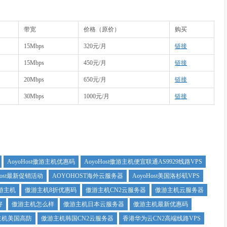
带宽
价格（原价）
购买
15Mbps
320元/月
链接
15Mbps
450元/月
链接
20Mbps
650元/月
链接
30Mbps
1000元/月
链接
AoyoHost傲游主机优惠码
AoyoHost傲游主机便宜联通AS9929线路VPS
Host最新促销活动
AOYOHOST海外云服务器
AoyoHost美国洛杉矶VPS
游主机
傲游主机8折优惠码
傲游主机CN2云服务器
傲游主机云服务器
好
傲游主机怎么样
傲游主机日本云服务器
傲游主机最新优惠码
主机美国高防
傲游主机韩国CN2云服务器
香港华为云CN2高端线路VPS