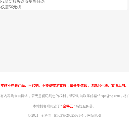
港CN2高防服务器等更多任选
仅需56元/月
本站不销售产品、不代购、不提供技术支持，仅分享信息，请遵纪守法、文明上网。
内容均来自网络，若无意侵犯到您的权利，请及时与联系邮箱sfuxpx@qq.com，将在
本站博客现托管于“
全科云
”高防服务器。
© 2021
全科网
蜀ICP备20025091号-5
网站地图