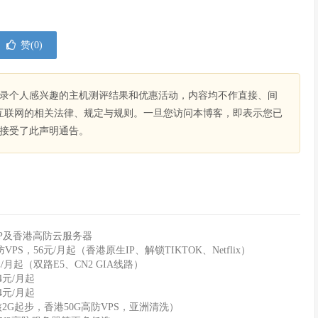
赞(
0
)
录个人感兴趣的主机测评结果和优惠活动，内容均不作直接、间
互联网的相关法律、规定与规则。一旦您访问本博客，即表示您已
接受了此声明通告。
IP及香港高防云服务器
56元/月起（香港原生IP、解锁TIKTOK、Netflix）
月起（双路E5、CN2 GIA线路）
4元/月起
4元/月起
（2核2G起步，香港50G高防VPS，亚洲清洗）