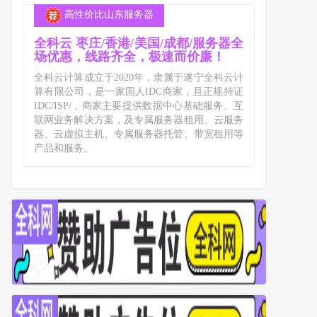
高性价比山东服务器
全科云 枣庄/香港/美国/成都/服务器全
场优惠，线路齐全，极速而价廉！
全科云计算成立于2020年，隶属于遂宁全科云计
算有限公司，是一家国人IDC商家，且正规持证
IDC/ISP/，商家主要提供数据中心基础服务、互
联网业务解决方案，及专属服务器租用、云服务
器、云虚拟主机、专属服务器托管、带宽租用等
产品和服务。