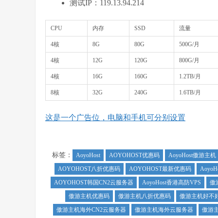
测试IP：119.13.94.214
CPU
内存
SSD
流量
4核
8G
80G
500G/月
4核
12G
120G
800G/月
4核
16G
160G
1.2TB/月
8核
32G
240G
1.6TB/月
这是一个广告位，电脑和手机可分别设置
标签：
AoyoHost
AOYOHOST优惠码
AoyoHost傲游主机
AOYOHOST八折优惠码
AOYOHOST最新优惠码
Aoyo
AOYOHOST韩国CN2云服务器
AoyoHost香港高防VPS
傲
傲游主机优惠码
傲游主机八折优惠码
傲游主机好不
傲游主机海外CN2云服务器
傲游主机海外云服务器
傲游