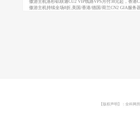
傲游主机洛杉矶联通CU2 VIP线路VPS月付38元起，香
傲游主机持续全场8折,美国/香港/德国/荷兰CN2 GIA服务器
【版权声明】：全科网所有