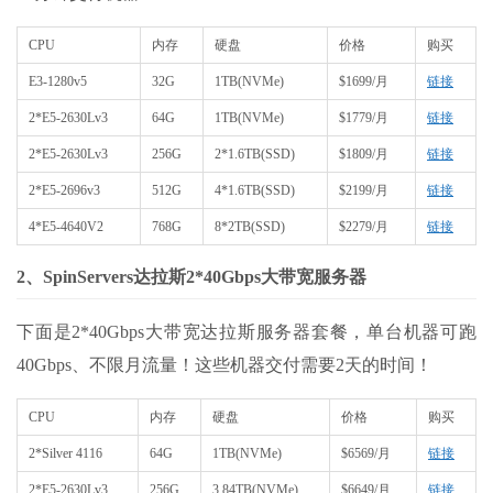
CPU
内存
硬盘
价格
购买
E3-1280v5
32G
1TB(NVMe)
$1699/月
链接
2*E5-2630Lv3
64G
1TB(NVMe)
$1779/月
链接
2*E5-2630Lv3
256G
2*1.6TB(SSD)
$1809/月
链接
2*E5-2696v3
512G
4*1.6TB(SSD)
$2199/月
链接
4*E5-4640V2
768G
8*2TB(SSD)
$2279/月
链接
2、SpinServers达拉斯2*40Gbps大带宽服务器
下面是2*40Gbps大带宽达拉斯服务器套餐，单台机器可跑
40Gbps、不限月流量！这些机器交付需要2天的时间！
CPU
内存
硬盘
价格
购买
2*Silver 4116
64G
1TB(NVMe)
$6569/月
链接
2*E5-2630Lv3
256G
3.84TB(NVMe)
$6649/月
链接