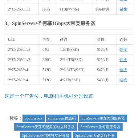
2*E5-2630Lv3
128G
1TB(NVMe)
$6649/月
链接
3、SpinServers圣何塞1Gbps大带宽服务器
CPU
内存
硬盘
价格
购买
2*E5-2630Lv3
64G
1.6TB(SSD)
$179/月
链接
2*E5-2630Lv3
256G
2*1.6TB(SSD)
$259/月
链接
2*E5-2683v4
512G
2*3.84TB(SSD)
$479/月
链接
2*E5-2683v4
512G
4*2TB(SSD)
$489/月
链接
这是一个广告位，电脑和手机可分别设置
标签：
SpinServers
spinservers优惠码
SpinServers便宜美国服务器
SpinServers便宜高配美国独立服务器
SpinServers圣何塞服务器
SpinServers圣何塞独立服务器
SpinServers大硬盘服务器