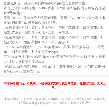
香港服务器：稳定高效的网络连接与数据安全保障方案
奇兔云计算年付钜惠！8H8G香港CN2/美国精品/国内云服务器低至
199元/年起！
零壹IDC（）香港特价大带宽物理机：香港E5V4 200M CN2独享大带
宽物理机 500元 限量10台 双11特价。
#极速专线# V.PS：€/月，超大带宽，美国(/CMIN2)、日本/软银/IIJ、
新加坡CN2、德国/荷兰/CN2+CUII、英国CUII
#极速专线# V.PS：€/月，超大带宽，美国(/CMIN2)、日本/软银/IIJ、
新加坡CN2、德国/荷兰/CN2+CUII、英国CUII
SoftShellWeb台湾VPS：29.95美元/年，美国/荷兰服务器11.95美元/
年，送双倍流量，支持支付宝/Paypal
GTHost加拿大/瑞士AMD Ryzen 9 /美国7950X3D独立服务器：49美
元/月起，支持支付宝/Paypal
iWebFusion美国物理机：45美元/月，洛杉矶等6机房，5个IP/免费/可
选Windows，支持支付宝
本站不销售产品、不代购、不提供技术支持，仅分享信息，请遵纪守法、文明上
网。
【版权声明】：全科网所有内容均来自网络，若无意侵犯到您的权利，请及时与
联系邮箱sfuxpx@qq.com，将在48小时内删除相关内容!!