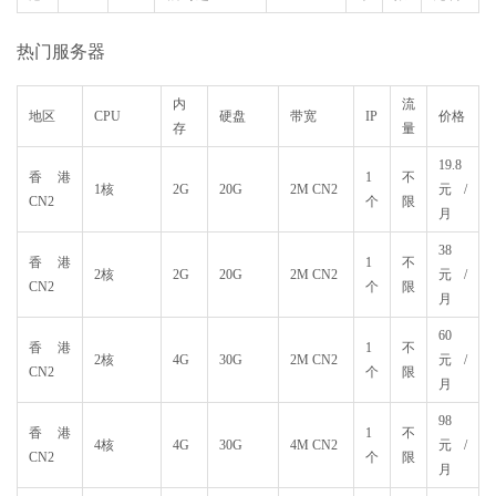
热门服务器
内
流
地区
CPU
硬盘
带宽
IP
价格
存
量
19.8
香港
1
不
1核
2G
20G
2M CN2
元/
CN2
个
限
月
38
香港
1
不
2核
2G
20G
2M CN2
元/
CN2
个
限
月
60
香港
1
不
2核
4G
30G
2M CN2
元/
CN2
个
限
月
98
香港
1
不
4核
4G
30G
4M CN2
元/
CN2
个
限
月