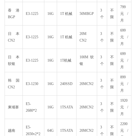
799
香港
3
不
E3-1225
16G
1T 机械
50MBGP
元/
BGP
个
限
月
699
日本
20M
3
不
E3-1225
16G
1T 机械
元/
CN2
CN2
个
限
月
699
日本
100M 软
3
不
E3-1225
16G
1T机械
元/
软银
银
个
限
月
899
韩国
3
不
E3-1230
16G
240SSD
20MCN2
元/
CN2
个
限
月
1920
E5-
3
不
柬埔寨
16G
1TSATA
20MCN2
元/
2680*2
个
限
月
2200
E5-
3
不
越南
64G
1TSATA
20MCN2
元/
2650v2*2
个
限