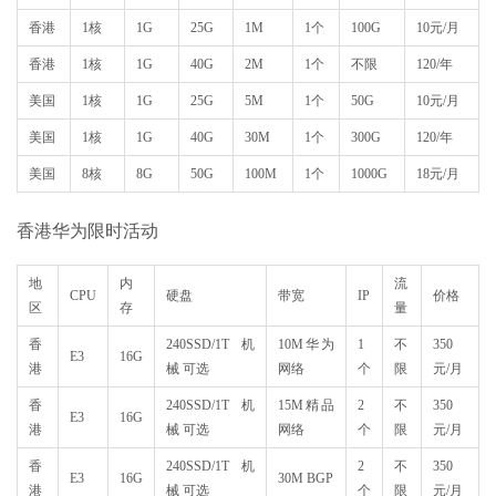
香港
1核
1G
25G
1M
1个
100G
10元/月
香港
1核
1G
40G
2M
1个
不限
120/年
美国
1核
1G
25G
5M
1个
50G
10元/月
美国
1核
1G
40G
30M
1个
300G
120/年
美国
8核
8G
50G
100M
1个
1000G
18元/月
香港华为限时活动
地
内
流
CPU
硬盘
带宽
IP
价格
区
存
量
香
240SSD/1T机
10M华为
1
不
350
E3
16G
港
械 可选
网络
个
限
元/月
香
240SSD/1T机
15M精品
2
不
350
E3
16G
港
械 可选
网络
个
限
元/月
香
240SSD/1T机
2
不
350
E3
16G
30M BGP
港
械 可选
个
限
元/月