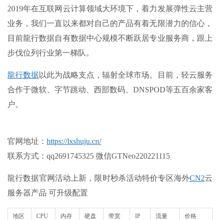
2019年在互联网云计算领域大环境下，着力发展弹性云主营
业务，我们一直以来都对自己的产品有着无限潜力的信心，
目前龍行数据自有数据中心规模不断跃居专业服务商，跟上
步伐位列行业第一梯队。
龍行数据
以此为战略支点，辐射全球市场。目前，轻云服务
合作于微软、字节跳动、西部数码、DNSPOD等五百余家客
户。
官网地址：
https://lxshuju.cn/
联系方式：qq2691745325 微信GTNeo220221115
龍行数据官网活动上新，限时秒杀活动特价专区海外
CN2
云
服务器产品 可升级配置
地区
CPU
内存
硬盘
带宽
IP
流量
价格