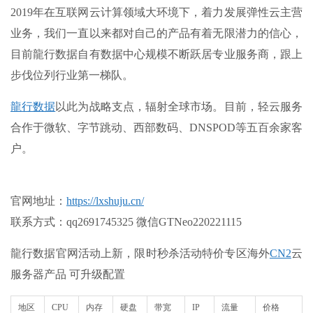
2019年在互联网云计算领域大环境下，着力发展弹性云主营
业务，我们一直以来都对自己的产品有着无限潜力的信心，
目前龍行数据自有数据中心规模不断跃居专业服务商，跟上
步伐位列行业第一梯队。
龍行数据
以此为战略支点，辐射全球市场。目前，轻云服务
合作于微软、字节跳动、西部数码、DNSPOD等五百余家客
户。
官网地址：
https://lxshuju.cn/
联系方式：qq2691745325 微信GTNeo220221115
龍行数据官网活动上新，限时秒杀活动特价专区海外
CN2
云
服务器产品 可升级配置
地区
CPU
内存
硬盘
带宽
IP
流量
价格