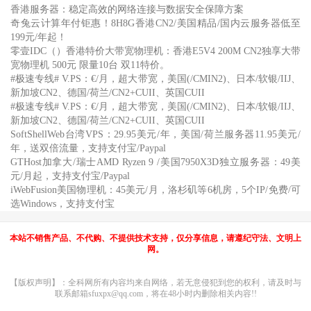
香港服务器：稳定高效的网络连接与数据安全保障方案
奇兔云计算年付钜惠！8H8G香港CN2/美国精品/国内云服务器低至
199元/年起！
零壹IDC（）香港特价大带宽物理机：香港E5V4 200M CN2独享大带
宽物理机 500元 限量10台 双11特价。
#极速专线# V.PS：€/月，超大带宽，美国(/CMIN2)、日本/软银/IIJ、
新加坡CN2、德国/荷兰/CN2+CUII、英国CUII
#极速专线# V.PS：€/月，超大带宽，美国(/CMIN2)、日本/软银/IIJ、
新加坡CN2、德国/荷兰/CN2+CUII、英国CUII
SoftShellWeb台湾VPS：29.95美元/年，美国/荷兰服务器11.95美元/
年，送双倍流量，支持支付宝/Paypal
GTHost加拿大/瑞士AMD Ryzen 9 /美国7950X3D独立服务器：49美
元/月起，支持支付宝/Paypal
iWebFusion美国物理机：45美元/月，洛杉矶等6机房，5个IP/免费/可
选Windows，支持支付宝
本站不销售产品、不代购、不提供技术支持，仅分享信息，请遵纪守法、文明上
网。
【版权声明】：全科网所有内容均来自网络，若无意侵犯到您的权利，请及时与
联系邮箱sfuxpx@qq.com，将在48小时内删除相关内容!!