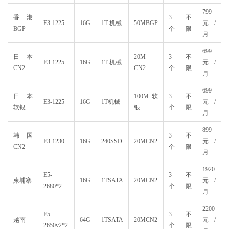
799
香港
3
不
E3-1225
16G
1T 机械
50MBGP
元/
BGP
个
限
月
699
日本
20M
3
不
E3-1225
16G
1T 机械
元/
CN2
CN2
个
限
月
699
日本
100M 软
3
不
E3-1225
16G
1T机械
元/
软银
银
个
限
月
899
韩国
3
不
E3-1230
16G
240SSD
20MCN2
元/
CN2
个
限
月
1920
E5-
3
不
柬埔寨
16G
1TSATA
20MCN2
元/
2680*2
个
限
月
2200
E5-
3
不
越南
64G
1TSATA
20MCN2
元/
2650v2*2
个
限