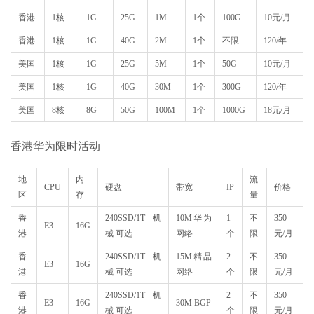
香港
1核
1G
25G
1M
1个
100G
10元/月
香港
1核
1G
40G
2M
1个
不限
120/年
美国
1核
1G
25G
5M
1个
50G
10元/月
美国
1核
1G
40G
30M
1个
300G
120/年
美国
8核
8G
50G
100M
1个
1000G
18元/月
香港华为限时活动
地
内
流
CPU
硬盘
带宽
IP
价格
区
存
量
香
240SSD/1T机
10M华为
1
不
350
E3
16G
港
械 可选
网络
个
限
元/月
香
240SSD/1T机
15M精品
2
不
350
E3
16G
港
械 可选
网络
个
限
元/月
香
240SSD/1T机
2
不
350
E3
16G
30M BGP
港
械 可选
个
限
元/月