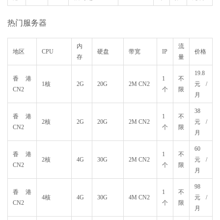
热门服务器
内
流
地区
CPU
硬盘
带宽
IP
价格
存
量
19.8
香港
1
不
1核
2G
20G
2M CN2
元/
CN2
个
限
月
38
香港
1
不
2核
2G
20G
2M CN2
元/
CN2
个
限
月
60
香港
1
不
2核
4G
30G
2M CN2
元/
CN2
个
限
月
98
香港
1
不
4核
4G
30G
4M CN2
元/
CN2
个
限
月