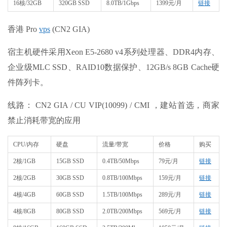
16核/32GB
320GB SSD
8.0TB/1Gbps
1399元/月
链接
香港 Pro
vps
(CN2 GIA)
宿主机硬件采用Xeon E5-2680 v4系列处理器、DDR4内存、
企业级MLC SSD、RAID10数据保护、12GB/s 8GB Cache硬
件阵列卡。
线路： CN2 GIA / CU VIP(10099) / CMI ，建站首选，商家
禁止消耗带宽的应用
CPU/内存
硬盘
流量/带宽
价格
购买
2核/1GB
15GB SSD
0.4TB/50Mbps
79元/月
链接
2核/2GB
30GB SSD
0.8TB/100Mbps
159元/月
链接
4核/4GB
60GB SSD
1.5TB/100Mbps
289元/月
链接
4核/8GB
80GB SSD
2.0TB/200Mbps
569元/月
链接