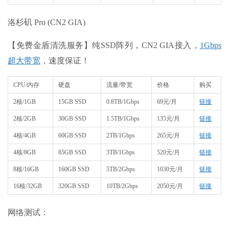
洛杉矶 Pro (CN2 GIA)
【免费金盾清洗服务】纯SSD阵列，CN2 GIA接入，
1Gbps
超大带宽
，速度保证！
CPU/内存
硬盘
流量/带宽
价格
购买
2核/1GB
15GB SSD
0.8TB/1Gbps
69元/月
链接
2核/2GB
30GB SSD
1.5TB/1Gbps
135元/月
链接
4核/4GB
60GB SSD
2TB/1Gbps
265元/月
链接
4核/8GB
85GB SSD
3TB/1Gbps
520元/月
链接
8核/16GB
160GB SSD
5TB/2Gbps
1030元/月
链接
16核/32GB
320GB SSD
10TB/2Gbps
2050元/月
链接
网络测试：