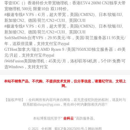
零壹IDC（）香港特价大带宽物理机：香港E5V4 200M CN2独享大带
宽物理机 500元 限量10台 双11特价。
#极速专线# V.PS：€/月，超大带宽，美国(/CMIN2)、日本/软银/IIJ、
新加坡CN2、德国/荷兰/CN2+CUII、英国CUII
#极速专线# V.PS：€/月，超大带宽，美国(/CMIN2)、日本/软银/IIJ、
新加坡CN2、德国/荷兰/CN2+CUII、英国CUII
SoftShellWeb台湾VPS：29.95美元/年，美国/荷兰服务器11.95美元/
年，送双倍流量，支持支付宝/Paypal
GTHost加拿大/瑞士AMD Ryzen 9 /美国7950X3D独立服务器：49美
元/月起，支持支付宝/Paypal
iWebFusion美国物理机：45美元/月，洛杉矶等6机房，5个IP/免费/可
选Windows，支持支付宝
本站不销售产品、不代购、不提供技术支持，仅分享信息，请遵纪守法、文明上
网。
【版权声明】：全科网所有内容均来自网络，若无意侵犯到您的权利，请及时与
联系邮箱sfuxpx@qq.com，将在48小时内删除相关内容!!
本站博客现托管于“
全科云
”高防服务器。
© 2021
全科网
蜀ICP备20025091号-5
网站地图