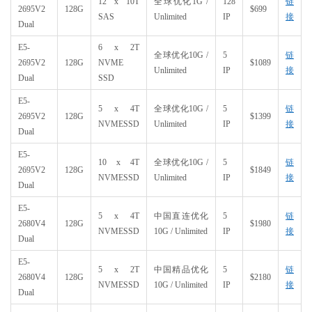
12 x 10T
全球优化1G /
128
链
2695V2
128G
$699
SAS
Unlimited
IP
接
Dual
E5-
6 x 2T
全球优化10G /
5
链
2695V2
128G
NVME
$1089
Unlimited
IP
接
Dual
SSD
E5-
5 x 4T
全球优化10G /
5
链
2695V2
128G
$1399
NVMESSD
Unlimited
IP
接
Dual
E5-
10 x 4T
全球优化10G /
5
链
2695V2
128G
$1849
NVMESSD
Unlimited
IP
接
Dual
E5-
5 x 4T
中国直连优化
5
链
2680V4
128G
$1980
NVMESSD
10G / Unlimited
IP
接
Dual
E5-
5 x 2T
中国精品优化
5
链
2680V4
128G
$2180
NVMESSD
10G / Unlimited
IP
接
Dual