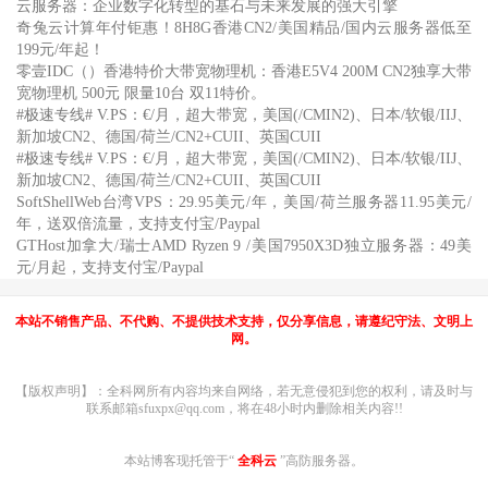
云服务器：企业数字化转型的基石与未来发展的强大引擎
奇兔云计算年付钜惠！8H8G香港CN2/美国精品/国内云服务器低至
199元/年起！
零壹IDC（）香港特价大带宽物理机：香港E5V4 200M CN2独享大带
宽物理机 500元 限量10台 双11特价。
#极速专线# V.PS：€/月，超大带宽，美国(/CMIN2)、日本/软银/IIJ、
新加坡CN2、德国/荷兰/CN2+CUII、英国CUII
#极速专线# V.PS：€/月，超大带宽，美国(/CMIN2)、日本/软银/IIJ、
新加坡CN2、德国/荷兰/CN2+CUII、英国CUII
SoftShellWeb台湾VPS：29.95美元/年，美国/荷兰服务器11.95美元/
年，送双倍流量，支持支付宝/Paypal
GTHost加拿大/瑞士AMD Ryzen 9 /美国7950X3D独立服务器：49美
元/月起，支持支付宝/Paypal
本站不销售产品、不代购、不提供技术支持，仅分享信息，请遵纪守法、文明上
网。
【版权声明】：全科网所有内容均来自网络，若无意侵犯到您的权利，请及时与
联系邮箱sfuxpx@qq.com，将在48小时内删除相关内容!!
本站博客现托管于“
全科云
”高防服务器。