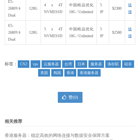
E5-
4 x 4T
中国精品优化
5
链
2680V4
128G
$2380
NVMESSD
10G / Unlimited
IP
接
Dual
E5-
5 x 4T
中国精品优化
5
链
2680V4
128G
$2580
NVMESSD
10G / Unlimited
IP
接
Dual
标签：
CN2
vps
云服务器
台湾
日本
服务器
洛杉矶
硅谷
美国
韩国
香港
香港服务器
赞(
0
)
相关推荐
香港服务器：稳定高效的网络连接与数据安全保障方案