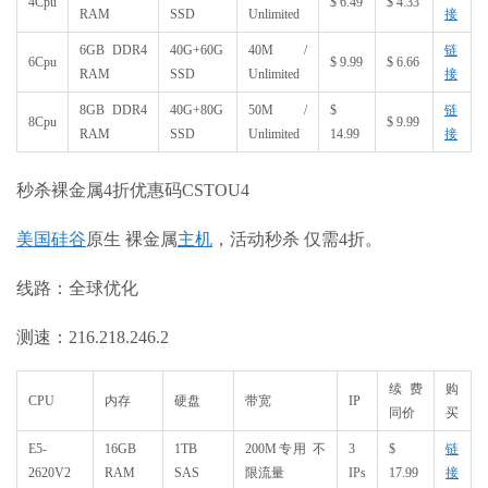
4Cpu
$ 6.49
$ 4.33
RAM
SSD
Unlimited
接
6GB DDR4
40G+60G
40M /
链
6Cpu
$ 9.99
$ 6.66
RAM
SSD
Unlimited
接
8GB DDR4
40G+80G
50M /
$
链
8Cpu
$ 9.99
RAM
SSD
Unlimited
14.99
接
秒杀裸金属4折优惠码CSTOU4
美国
硅谷
原生 裸金属
主机
，活动秒杀 仅需4折。
线路：全球优化
测速：216.218.246.2
续费
购
CPU
内存
硬盘
带宽
IP
同价
买
E5-
16GB
1TB
200M专用 不
3
$
链
2620V2
RAM
SAS
限流量
IPs
17.99
接