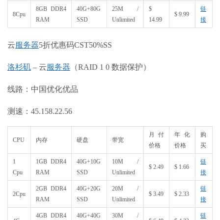
8GB DDR4
40G+80G
25M /
$
链
8Cpu
$ 9.99
RAM
SSD
Unlimited
14.99
接
云
服务器
5折优惠码CST50%SS
洛杉矶
– 云
服务器
（RAID 1 0 数据保护）
线路：中国优化优品
测速：45.158.22.56
月付
年化
购
CPU
内存
硬盘
带宽
价格
价格
买
1
1GB DDR4
40G+10G
10M /
链
$ 2.49
$ 1.66
Cpu
RAM
SSD
Unlimited
接
2GB DDR4
40G+20G
20M /
链
2Cpu
$ 3.49
$ 2.33
RAM
SSD
Unlimited
接
4GB DDR4
40G+40G
30M /
链