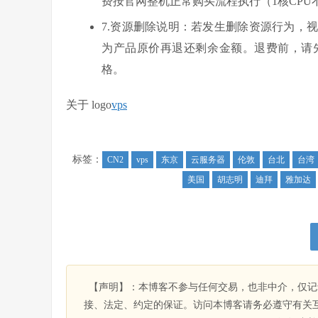
费按官网整机正常购买流程执行（1核CPU
7.资源删除说明：若发生删除资源行为，
为产品原价再退还剩余金额。退费前，请
格。
关于 logo
vps
标签：
CN2
vps
东京
云服务器
伦敦
台北
台湾
美国
胡志明
迪拜
雅加达
【声明】：本博客不参与任何交易，也非中介，仅记
接、法定、约定的保证。访问本博客请务必遵守有关