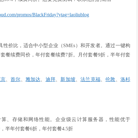
loud.com/promos/BlackFriday?ytag=laoliublog
方案，方便且具性价比，适合中小型企业（SMEs）和开发者。通过一键构
套餐续费同价，年付套餐续费7折。月付套餐9折，半年付套
东京
、
首尔
、
雅加达
、
迪拜
、
新加坡
、
法兰克福
、
伦敦
、
洛杉
卓越的计算、存储和网络性能。企业级云计算服务器，性能优于
8折，半年付套餐6折，年付套餐4.5折