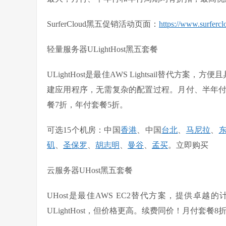
SurferCloud黑五促销活动页面：
https://www.surferc
轻量服务器ULightHost黑五套餐
ULightHost是最佳AWS Lightsail替代
建应用程序，无需复杂的配置过程。月付、半年付
餐7折，年付套餐5折。
可选15个机房：中国
香港
、中国
台北
、
马尼拉
、
矶
、
圣保罗
、
胡志明
、
曼谷
、
孟买
。立即购买
云服务器UHost黑五套餐
UHost是最佳AWS EC2替代方案，提供
ULightHost，但价格更高。续费同价！月付套餐