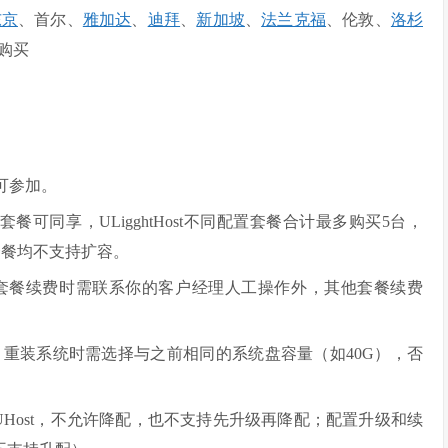
东京
、首尔、
雅加达
、
迪拜
、
新加坡
、
法兰克福
、伦敦、
洛杉
购买
均可参加。
t活动套餐可同享，ULigghtHost不同配置套餐合计最多购买5台，
套餐均不支持扩容。
tHost年付套餐续费时需联系你的客户经理人工操作外，其他套餐续费
ost，重装系统时需选择与之前相同的系统盘容量（如40G），否
的UHost，不允许降配，也不支持先升级再降配；配置升级和续