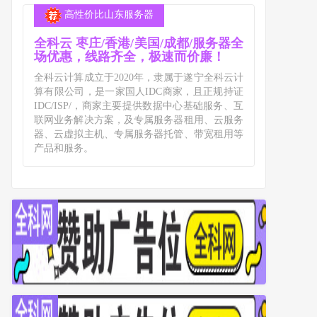
高性价比山东服务器
全科云 枣庄/香港/美国/成都/服务器全
场优惠，线路齐全，极速而价廉！
全科云计算成立于2020年，隶属于遂宁全科云计
算有限公司，是一家国人IDC商家，且正规持证
IDC/ISP/，商家主要提供数据中心基础服务、互
联网业务解决方案，及专属服务器租用、云服务
器、云虚拟主机、专属服务器托管、带宽租用等
产品和服务。