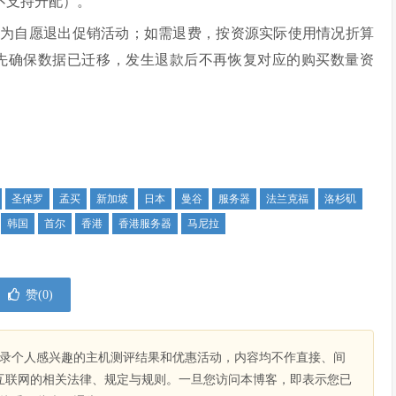
不支持升配）。
视为自愿退出促销活动；如需退费，按资源实际使用情况折算
先确保数据已迁移，发生退款后不再恢复对应的购买数量资
圣保罗
孟买
新加坡
日本
曼谷
服务器
法兰克福
洛杉矶
韩国
首尔
香港
香港服务器
马尼拉
赞(
0
)
录个人感兴趣的主机测评结果和优惠活动，内容均不作直接、间
互联网的相关法律、规定与规则。一旦您访问本博客，即表示您已