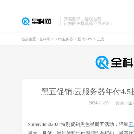
真实测评，客观推荐
让您的主机选择不再迷茫！
当前位置：
全科网
>
VPS服务器
>
国内VPS
>
正文
黑五促销:云服务器年付4.
2024-11-09
分类：
国
SurferCloud2024特别促销黑色星期五活动，轻量
云
最大，月付、半年付和年付周期均有折扣，最高优