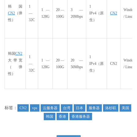
韩国
1
1
1 —
20 —
3 —
Window
CN2
（弹
—
IPv4（原
CN2
128G
100G
20Mbps
/ Linux
性）
32C
生）
韩国
CN2
1
1
大带宽
1 —
20 —
20 —
Window
—
IPv4（原
CN2
（弹
128G
100G
50Mbps
/ Linux
32C
生）
性）
标签：
CN2
vps
云服务器
台湾
日本
服务器
洛杉矶
美国
韩国
香港
香港服务器