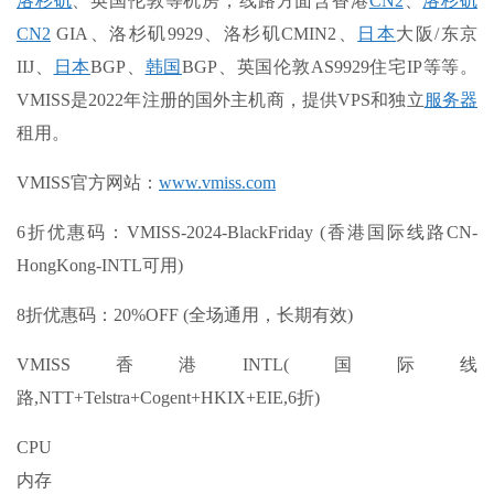
洛杉矶
、英国伦敦等机房，线路方面含香港
CN2
、
洛杉矶
CN2
GIA、洛杉矶9929、洛杉矶CMIN2、
日本
大阪/东京
IIJ、
日本
BGP、
韩国
BGP、英国伦敦AS9929住宅IP等等。
VMISS是2022年注册的国外主机商，提供VPS和独立
服务器
租用。
VMISS官方网站：
www.vmiss.com
6折优惠码：VMISS-2024-BlackFriday (香港国际线路CN-
HongKong-INTL可用)
8折优惠码：20%OFF (全场通用，长期有效)
VMISS香港INTL(国际线
路,NTT+Telstra+Cogent+HKIX+EIE,6折)
CPU
内存