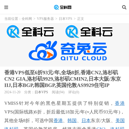
当前位置：
全科网
>
VPS服务器
>
日本VPS
>
正文
香港VPS低至6折93元/年,全场8折,香港CN2,洛杉矶
CN2 GIA,洛杉矶9929,洛杉矶CMIN2,日本大阪/东京
IIJ,日本BGP,韩国BGP,英国伦敦AS9929住宅IP
2024-11-20
分类：
日本VPS
阅读(94)
评论(0)
VMISS针对今年的黑色星期五提供了特别促销，
香港
VPS(国际线路)6折，折后最低18加元/年(≈人民币93元/年)，
其他全场8折，可选中国
香港
、
韩国
、
日本
东京/大阪、
美国