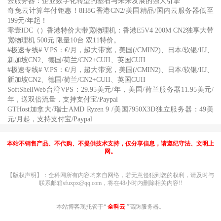
云服务器：企业数字化转型的基石与未来发展的强大引擎
奇兔云计算年付钜惠！8H8G香港CN2/美国精品/国内云服务器低至
199元/年起！
零壹IDC（）香港特价大带宽物理机：香港E5V4 200M CN2独享大带
宽物理机 500元 限量10台 双11特价。
#极速专线# V.PS：€/月，超大带宽，美国(/CMIN2)、日本/软银/IIJ、
新加坡CN2、德国/荷兰/CN2+CUII、英国CUII
#极速专线# V.PS：€/月，超大带宽，美国(/CMIN2)、日本/软银/IIJ、
新加坡CN2、德国/荷兰/CN2+CUII、英国CUII
SoftShellWeb台湾VPS：29.95美元/年，美国/荷兰服务器11.95美元/
年，送双倍流量，支持支付宝/Paypal
GTHost加拿大/瑞士AMD Ryzen 9 /美国7950X3D独立服务器：49美
元/月起，支持支付宝/Paypal
本站不销售产品、不代购、不提供技术支持，仅分享信息，请遵纪守法、文明上
网。
【版权声明】：全科网所有内容均来自网络，若无意侵犯到您的权利，请及时与
联系邮箱sfuxpx@qq.com，将在48小时内删除相关内容!!
本站博客现托管于“
全科云
”高防服务器。