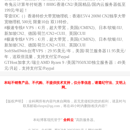
奇兔云计算年付钜惠！8H8G香港CN2/美国精品/国内云服务器低至
199元/年起！
零壹IDC（）香港特价大带宽物理机：香港E5V4 200M CN2独享大带
宽物理机 500元 限量10台 双11特价。
#极速专线# V.PS：€/月，超大带宽，美国(/CMIN2)、日本/软银/IIJ、
新加坡CN2、德国/荷兰/CN2+CUII、英国CUII
#极速专线# V.PS：€/月，超大带宽，美国(/CMIN2)、日本/软银/IIJ、
新加坡CN2、德国/荷兰/CN2+CUII、英国CUII
SoftShellWeb台湾VPS：29.95美元/年，美国/荷兰服务器11.95美元/
年，送双倍流量，支持支付宝/Paypal
GTHost加拿大/瑞士AMD Ryzen 9 /美国7950X3D独立服务器：49美
元/月起，支持支付宝/Paypal
本站不销售产品、不代购、不提供技术支持，仅分享信息，请遵纪守法、文明上
网。
【版权声明】：全科网所有内容均来自网络，若无意侵犯到您的权利，请及时与
联系邮箱sfuxpx@qq.com，将在48小时内删除相关内容!!
本站博客现托管于“
全科云
”高防服务器。