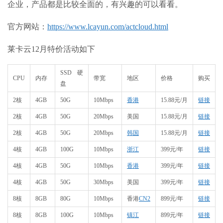
企业，产品都是比较全面的，有兴趣的可以看看。
官方网站
：
https://www.lcayun.com/actcloud.html
莱卡云12月特价活动如下
SSD硬
CPU
内存
带宽
地区
价格
购买
盘
2核
4GB
50G
10Mbps
香港
15.88元/月
链接
2核
4GB
50G
20Mbps
美国
15.88元/月
链接
2核
4GB
50G
20Mbps
韩国
15.88元/月
链接
4核
4GB
100G
10Mbps
浙江
399元/年
链接
4核
4GB
50G
10Mbps
香港
399元/年
链接
4核
4GB
50G
30Mbps
美国
399元/年
链接
8核
8GB
80G
10Mbps
香港
CN2
899元/年
链接
8核
8GB
100G
10Mbps
镇江
899元/年
链接