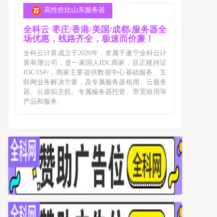
高性价比山东服务器
全科云 枣庄/香港/美国/成都/服务器全
场优惠，线路齐全，极速而价廉！
全科云计算成立于2020年，隶属于遂宁全科云计
算有限公司，是一家国人IDC商家，且正规持证
IDC/ISP/，商家主要提供数据中心基础服务、互
联网业务解决方案，及专属服务器租用、云服务
器、云虚拟主机、专属服务器托管、带宽租用等
产品和服务。