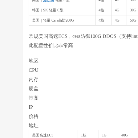
美国｜
洛杉矶
轻量 C型
4核
4G
50G
韩国｜SK 轻量 C型
4核
4G
30G
美国｜轻量 Cera高防200G
4核
4G
50G
常规美国高速ECS，cera防御100G DDOS（支持
此配置性价比非常高
地区
CPU
内存
硬盘
带宽
IP
价格
地址
美国高速ECS
1核
1G
40G