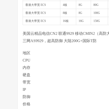
香港大带宽 ECS
4核
8G
80G
香港大带宽 ECS
8核
8G
100G
香港大带宽 ECS
16核
16G
150G
美国云精品电信CN2 联通9929 移动CMIN2（高
三网AS9929，超高防御 大陆200G+国际T防
地区
CPU
内存
硬盘
带宽
IP
防御
价格