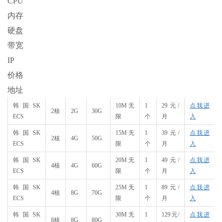
CPU
内存
硬盘
带宽
IP
价格
地址
韩国SK
10M无
1
29元/
点我进
2核
2G
30G
ECS
限
个
月
入
韩国SK
15M无
1
39元/
点我进
2核
4G
50G
ECS
限
个
月
入
韩国SK
20M无
1
49元/
点我进
4核
4G
60G
ECS
限
个
月
入
韩国SK
25M无
1
89元/
点我进
4核
8G
70G
ECS
限
个
月
入
韩国SK
30M无
1
129元/
点我进
8核
8G
80G