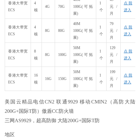
香港大带宽
4
1
点我
4G
70G
100G(可拓
元/
ECS
核
个
进入
展)
月
40M
79
香港大带宽
4
1
点我
8G
80G
100G(可拓
元/
ECS
核
个
进入
展)
月
50M
129
香港大带宽
8
1
点我
8G
100G
100G(可拓
元/
ECS
核
个
进入
展)
月
50M
199
香港大带宽
16
1
点我
16G
150G
100G(可拓
元/
ECS
核
个
进入
展)
月
美国云精品电信CN2 联通9929 移动CMIN2（高防大陆
200G+国际T防）傲盾CC防火墙
三网AS9929，超高防御 大陆200G+国际T防
地区