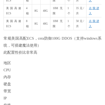
ECS
核
限
个
月
入
美国高速
4
10M无
1
35元/
点我进
8G
40G
ECS
核
限
个
月
入
美国高速
8
10M无
1
50元/
点我进
8G
40G
ECS
核
限
个
月
入
常规美国高配ECS，cera防御100G DDOS（支持windows系
统，可搭建魔法使用）
此配置性价比非常高
地区
CPU
内存
硬盘
带宽
IP