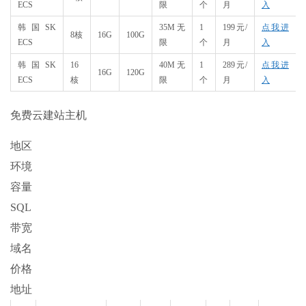
ECS
限
个
月
入
韩国SK
35M无
1
199元/
点我进
8核
16G
100G
ECS
限
个
月
入
韩国SK
16
40M无
1
289元/
点我进
16G
120G
ECS
核
限
个
月
入
免费云建站主机
地区
环境
容量
SQL
带宽
域名
价格
地址