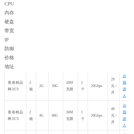
CPU
内存
硬盘
带宽
IP
防御
价格
地址
点
29
香港精品
2
20M
1
我
2G
50G
20Gbps
元/
网 ECS
核
无限
个
进
月
入
点
49
香港精品
2
30M
1
我
4G
60G
20Gbps
元/
网 ECS
核
无限
个
进
月
入