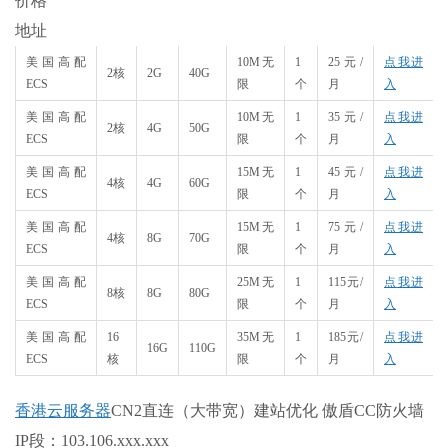
价格
地址
美国高配
10M无
1
25元/
点我进
2核
2G
40G
ECS
限
个
月
入
美国高配
10M无
1
35元/
点我进
2核
4G
50G
ECS
限
个
月
入
美国高配
15M无
1
45元/
点我进
4核
4G
60G
ECS
限
个
月
入
美国高配
15M无
1
75元/
点我进
4核
8G
70G
ECS
限
个
月
入
美国高配
25M无
1
115元/
点我进
8核
8G
80G
ECS
限
个
月
入
美国高配
16
35M无
1
185元/
点我进
16G
110G
ECS
核
限
个
月
入
香港云服务器
CN2直连（大带宽）建站优化 傲盾CC防火墙
IP段：103.106.xxx.xxx