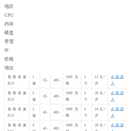
地区
CPU
内存
硬盘
带宽
IP
价格
地址
美国高速
1
10M无
1
15元/
点我进
1G
40G
ECS
核
限
个
月
入
美国高速
2
10M无
1
20元/
点我进
2G
40G
ECS
核
限
个
月
入
美国高速
2
10M无
1
24元/
点我进
4G
40G
ECS
核
限
个
月
入
美国高速
4
10M无
1
28元/
点我进
4G
40G