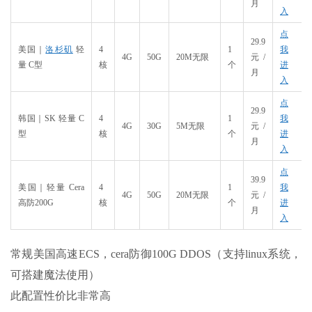
月
入
点
29.9
美国｜
洛杉矶
轻
4
1
我
4G
50G
20M无限
元/
量 C型
核
个
进
月
入
点
29.9
韩国｜SK 轻量 C
4
1
我
4G
30G
5M无限
元/
型
核
个
进
月
入
点
39.9
美国｜轻量 Cera
4
1
我
4G
50G
20M无限
元/
高防200G
核
个
进
月
入
常规美国高速ECS，cera防御100G DDOS（支持linux系统，
可搭建魔法使用）
此配置性价比非常高