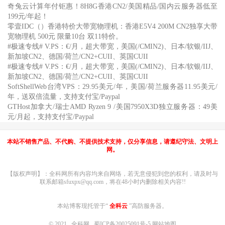
奇兔云计算年付钜惠！8H8G香港CN2/美国精品/国内云服务器低至
199元/年起！
零壹IDC（）香港特价大带宽物理机：香港E5V4 200M CN2独享大带
宽物理机 500元 限量10台 双11特价。
#极速专线# V.PS：€/月，超大带宽，美国(/CMIN2)、日本/软银/IIJ、
新加坡CN2、德国/荷兰/CN2+CUII、英国CUII
#极速专线# V.PS：€/月，超大带宽，美国(/CMIN2)、日本/软银/IIJ、
新加坡CN2、德国/荷兰/CN2+CUII、英国CUII
SoftShellWeb台湾VPS：29.95美元/年，美国/荷兰服务器11.95美元/
年，送双倍流量，支持支付宝/Paypal
GTHost加拿大/瑞士AMD Ryzen 9 /美国7950X3D独立服务器：49美
元/月起，支持支付宝/Paypal
本站不销售产品、不代购、不提供技术支持，仅分享信息，请遵纪守法、文明上
网。
【版权声明】：全科网所有内容均来自网络，若无意侵犯到您的权利，请及时与
联系邮箱sfuxpx@qq.com，将在48小时内删除相关内容!!
本站博客现托管于“
全科云
”高防服务器。
© 2021
全科网
蜀ICP备20025091号-5
网站地图