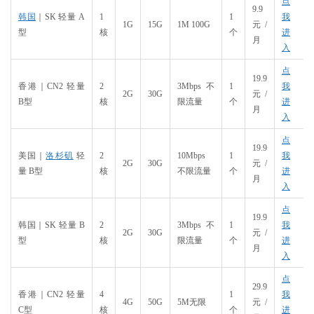
点
9.9
韩国
｜SK 轻量 A
1
1
我
1G
15G
1M 100G
元/
型
核
个
进
月
入
点
19.9
香港｜CN2 轻量
2
3Mbps 不
1
我
2G
30G
元/
B型
核
限流量
个
进
月
入
点
19.9
美国｜
洛杉矶
轻
2
10Mbps
1
我
2G
30G
元/
量 B型
核
不限流量
个
进
月
入
点
19.9
韩国｜SK 轻量 B
2
3Mbps 不
1
我
2G
30G
元/
型
核
限流量
个
进
月
入
点
29.9
香港｜CN2 轻量
4
1
我
4G
50G
5M无限
元/
C型
核
个
进