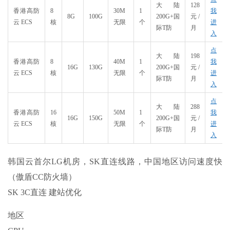
大陆
128
香港高防
8
30M
1
我
8G
100G
200G+国
元/
云 ECS
核
无限
个
进
际T防
月
入
点
大陆
198
香港高防
8
40M
1
我
16G
130G
200G+国
元/
云 ECS
核
无限
个
进
际T防
月
入
点
大陆
288
香港高防
16
50M
1
我
16G
150G
200G+国
元/
云 ECS
核
无限
个
进
际T防
月
入
韩国云首尔LG机房，SK直连线路，中国地区访问速度快
（傲盾CC防火墙）
SK 3C直连 建站优化
地区