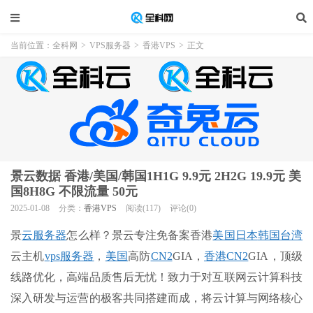
当前位置：
全科网
>
VPS服务器
>
香港VPS
>
正文
景云数据 香港/美国/韩国1H1G 9.9元 2H2G 19.9元 美
国8H8G 不限流量 50元
2025-01-08
分类：
香港VPS
阅读(117)
评论(0)
景
云服务器
怎么样？景云专注免备案香港
美国
日本
韩国
台湾
云主机
vps
服务器
，
美国
高防
CN2
GIA，
香港CN2
GIA，顶级
线路优化，高端品质售后无忧！致力于对互联网云计算科技
深入研发与运营的极客共同搭建而成，将云计算与网络核心