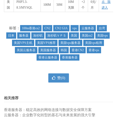
美
PHP5.3-
10M
+2
0元/
点我
100M
50M
国
8.3/MYSQL
无限
个
月
进入
标签：
100m香港cn2
CN2
CN2 GIA
vps
云服务器
台湾
日本
服务器
洛杉矶
洛杉矶ＶＰＳ
美国
美国cn2
美国vps
美国VPS主机
美国VPS推荐
美国vps服务器
美国vps租用
美国云服务器
美国服务器
韩国
香港CN2
香港vps
香港云服务器
香港服务器
赞(
0
)
相关推荐
香港服务器：稳定高效的网络连接与数据安全保障方案
云服务器：企业数字化转型的基石与未来发展的强大引擎