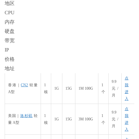
地区
CPU
内存
硬盘
带宽
IP
价格
地址
点
9.9
香港｜
CN2
轻量
1
1
我
1G
15G
1M 100G
元/
A型
核
个
进
月
入
点
9.9
美国｜
洛杉矶
轻
1
1
我
1G
15G
3M 100G
元/
量 A型
核
个
进
月
入