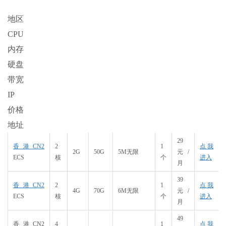
地区
CPU
内存
硬盘
带宽
IP
价格
地址
29
香港CN2
2
1
点我
2G
50G
5M无限
元/
ECS
核
个
进入
月
39
香港CN2
2
1
点我
4G
70G
6M无限
元/
ECS
核
个
进入
月
49
香港CN2
4
1
点我