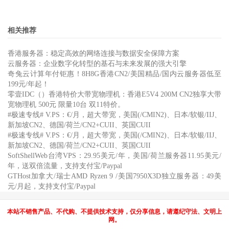
相关推荐
香港服务器：稳定高效的网络连接与数据安全保障方案
云服务器：企业数字化转型的基石与未来发展的强大引擎
奇兔云计算年付钜惠！8H8G香港CN2/美国精品/国内云服务器低至
199元/年起！
零壹IDC（）香港特价大带宽物理机：香港E5V4 200M CN2独享大带
宽物理机 500元 限量10台 双11特价。
#极速专线# V.PS：€/月，超大带宽，美国(/CMIN2)、日本/软银/IIJ、
新加坡CN2、德国/荷兰/CN2+CUII、英国CUII
#极速专线# V.PS：€/月，超大带宽，美国(/CMIN2)、日本/软银/IIJ、
新加坡CN2、德国/荷兰/CN2+CUII、英国CUII
SoftShellWeb台湾VPS：29.95美元/年，美国/荷兰服务器11.95美元/
年，送双倍流量，支持支付宝/Paypal
GTHost加拿大/瑞士AMD Ryzen 9 /美国7950X3D独立服务器：49美
元/月起，支持支付宝/Paypal
本站不销售产品、不代购、不提供技术支持，仅分享信息，请遵纪守法、文明上
网。