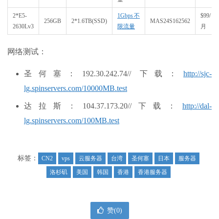
2*E5-
1Gbps不
$99/
256GB
2*1.6TB(SSD)
MAS24S162562
2630Lv3
限流量
月
网络测试：
圣何塞：192.30.242.74// 下载：
http://sjc-
lg.spinservers.com/10000MB.test
达拉斯：104.37.173.20//下载：
http://dal-
lg.spinservers.com/100MB.test
标签：
CN2
vps
云服务器
台湾
圣何塞
日本
服务器
洛杉矶
美国
韩国
香港
香港服务器
赞(
0
)