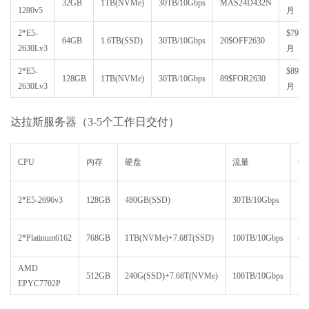
32GB
1TB(NVMe)
30TB/10Gbps
MAS24D432N
1280v5
月
2*E5-
$79/
64GB
1.6TB(SSD)
30TB/10Gbps
20$OFF2630
2630Lv3
月
2*E5-
$89/
128GB
1TB(NVMe)
30TB/10Gbps
89$FOR2630
2630Lv3
月
达拉斯服务器（3-5个工作日交付）
CPU
内存
硬盘
流量
优
2*E5-2696v3
128GB
480GB(SSD)
30TB/10Gbps
14
2*Platinum6162
768GB
1TB(NVMe)+7.68T(SSD)
100TB/10Gbps
45
AMD
512GB
240G(SSD)+7.68T(NVMe)
100TB/10Gbps
AM
EPYC7702P