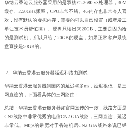
华纳云香港云服务器采用的是双核
E5-2680 v3
处理器，
30M
缓存、
2.50GHz
频率，
CPU
非常不错。
4G
内存也非常令人喜
欢，没有默认的虚拟内存，需要的可以自己设置（或者发工
单让技术员帮忙搞）。硬盘只读出来
20GB
，主要是因为给
的是测试机，所以只给了
20GB
的硬盘，如果正常客户系统
盘直接是
50GB
的。
2
、华纳云香港云服务器延迟和路由测试
华纳云香港云服务器到国内的延迟
40
多
ms
，延迟很低，是三
网直连的，下面看具体的三网路由：
总结：华纳云香港云服务器如官网宣传的一致，线路方面是
CN2线路中非常优秀的电信CN2 GIA线路，三网直连，延迟
非常低。Mbps的带宽对于香港机房CN2 GIA线路来说已经