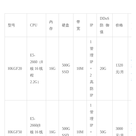
DDoS
内
带
购
型号
CPU
硬盘
IP
防御
价格
存
宽
买
值
1
管
E5-
理
直
2660（8
IP
500G
1320
达
HKGF20
核16线
16G
10M
+
20G
SSD
元/月
购
程
2
买
2.2G）
高
防
IP
1
管
E5-
理
直
2660(8
IP
500G
3000
达
HKGF50
核16线
16G
10M
+
50G
SSD
元/月
购