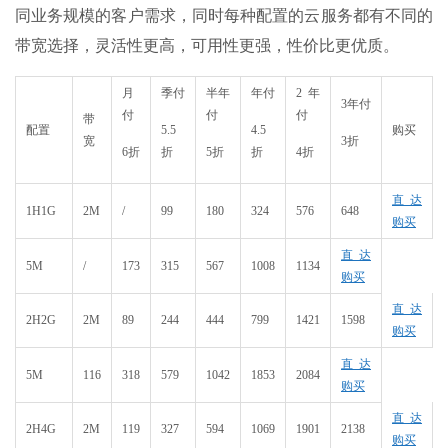
同业务规模的客户需求，同时每种配置的云服务都有不同的
带宽选择，灵活性更高，可用性更强，性价比更优质。
月
季付
半年
年付
2年
3年付
付
付
付
带
配置
5.5
4.5
购买
宽
3折
6折
折
5折
折
4折
直达
1H1G
2M
/
99
180
324
576
648
购买
直达
5M
/
173
315
567
1008
1134
购买
直达
2H2G
2M
89
244
444
799
1421
1598
购买
直达
5M
116
318
579
1042
1853
2084
购买
直达
2H4G
2M
119
327
594
1069
1901
2138
购买