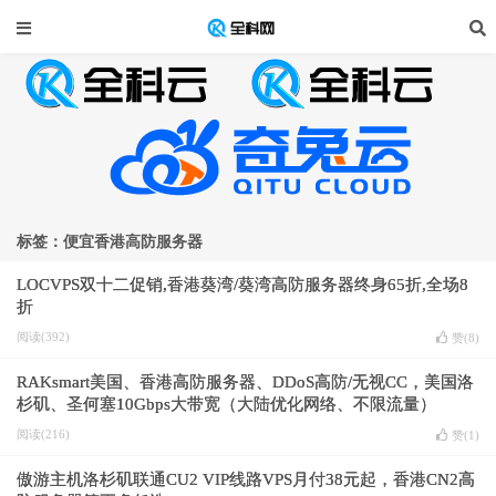
标签：便宜香港高防服务器
LOCVPS双十二促销,香港葵湾/葵湾高防服务器终身65折,全场8
折
阅读(392)
赞(
8
)
RAKsmart美国、香港高防服务器、DDoS高防/无视CC，美国洛
杉矶、圣何塞10Gbps大带宽（大陆优化网络、不限流量）
阅读(216)
赞(
1
)
傲游主机洛杉矶联通CU2 VIP线路VPS月付38元起，香港CN2高