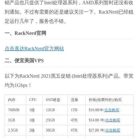
销产品也只提供了Intel处理器系列，AMD系列暂时还没有收
到通知。不过有需要的还是建议关注一下。RackNerd已经稳
定运行几年了，服务也不错。
一、RackNerd官网
点击直达RackNerd官方网站
二、便宜美国VPS
以下为RackNerd 2021黑五促销 (Intel处理器系列)产品。带宽
均为1Gbps！
内存
CPU
SSD硬盘
流量
价格(续费同价)/购买
768MB
1核
12GB
1TB
$10.88/年/
点击购买
1GB
1核
25GB
4TB
$14.88 /年/
点击购买
2.5GB
2核
50GB
6TB
$27.88 /年/
点击购买