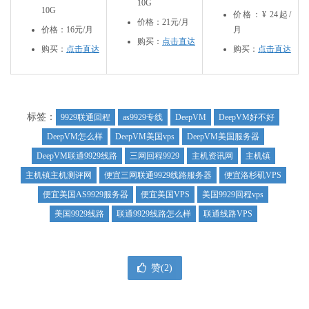
10G
10G
价格：¥ 24起/
价格：21元/月
价格：16元/月
月
购买：
点击直达
购买：
点击直达
购买：
点击直达
标签：
9929联通回程
as9929专线
DeepVM
DeepVM好不好
DeepVM怎么样
DeepVM美国vps
DeepVM美国服务器
DeepVM联通9929线路
三网回程9929
主机资讯网
主机镇
主机镇主机测评网
便宜三网联通9929线路服务器
便宜洛杉矶VPS
便宜美国AS9929服务器
便宜美国VPS
美国9929回程vps
美国9929线路
联通9929线路怎么样
联通线路VPS
赞(
2
)