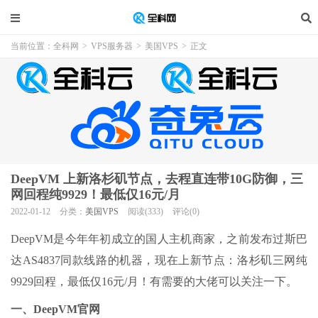
当前位置：
全科网
>
VPS服务器
>
美国VPS
>
正文
DeepVM 上新洛杉矶节点，去程直连带10G防御，三
网回程纯9929！最低仅16元/月
2022-01-12
分类：
美国VPS
阅读(333)
评论(0)
DeepVM是今年年初成立的国人主机商家，之前发布过斯巴
达AS4837同款线路的机器，现在上新节点：洛杉矶三网纯
9929回程，最低仅16元/月！有需要的大佬可以关注一下。
一、DeepVM官网