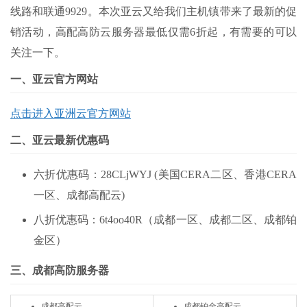
线路和联通9929。本次亚云又给我们主机镇带来了最新的促
销活动，高配高防云服务器最低仅需6折起，有需要的可以
关注一下。
一、亚云官方网站
点击进入亚洲云官方网站
二、亚云最新优惠码
六折优惠码：28CLjWYJ (美国CERA二区、香港CERA
一区、成都高配云)
八折优惠码：6t4oo40R（成都一区、成都二区、成都铂
金区）
三、成都高防服务器
成都高配云
成都铂金高配云