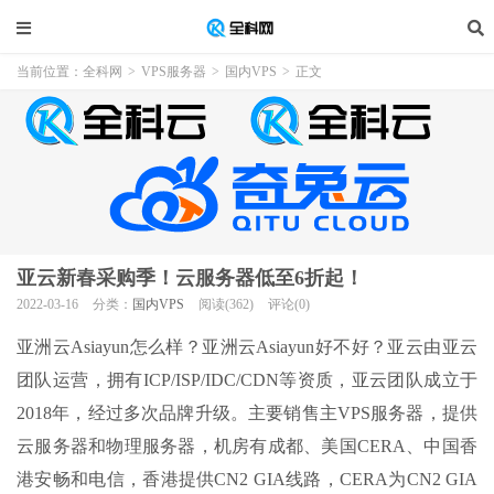
当前位置：
全科网
>
VPS服务器
>
国内VPS
>
正文
亚云新春采购季！云服务器低至6折起！
2022-03-16
分类：
国内VPS
阅读(362)
评论(0)
亚洲云Asiayun怎么样？亚洲云Asiayun好不好？亚云由亚云
团队运营，拥有ICP/ISP/IDC/CDN等资质，亚云团队成立于
2018年，经过多次品牌升级。主要销售主VPS服务器，提供
云服务器和物理服务器，机房有成都、美国CERA、中国香
港安畅和电信，香港提供CN2 GIA线路，CERA为CN2 GIA