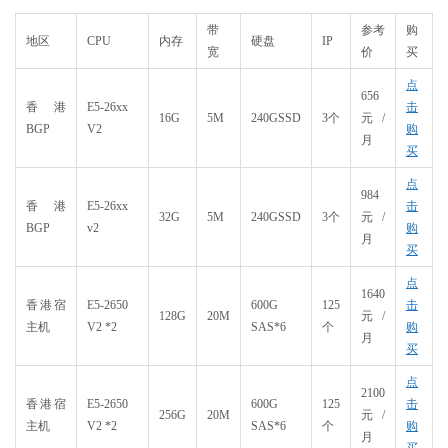
带
参考
购
地区
CPU
内存
硬盘
IP
宽
价
买
点
656
香港
E5-26xx
击
16G
5M
240GSSD
3个
元/
BGP
V2
购
月
买
点
984
香港
E5-26xx
击
32G
5M
240GSSD​
3个​
元/
BGP​
v2
购
月
买
点
1640
香港宿
E5-2650
600G
125
击
128G
20M
元/
主机​
V2 *2
SAS*6
个
购
月
买
点
2100
香港宿
E5-2650
600G
125
击
256G
20M
元/
主机​
V2 *2
SAS*6
个
购
月